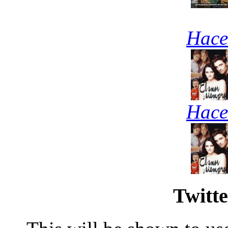
Hace
Hace
Twitte