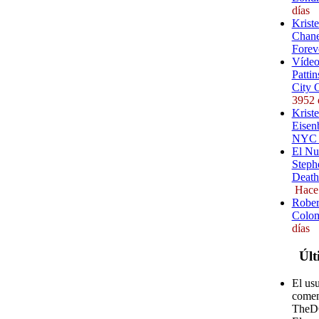
días
Krist
Chane
Forev
Vídeo
Pattin
City 
3952 
Kriste
Eisenb
NYC (
El Nu
Steph
Death
Hace
Rober
Colom
días
Últ
El us
comen
TheD