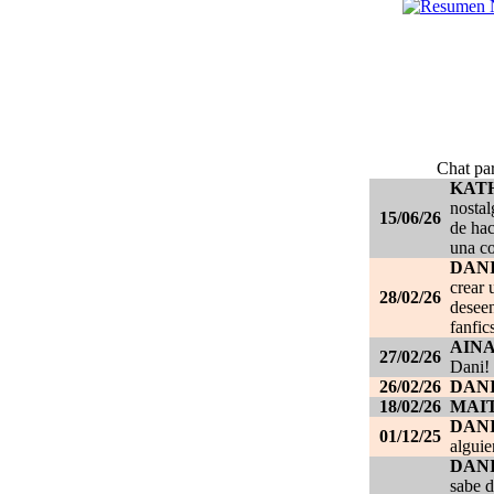
Chat par
KAT
nostal
15/06/26
de hac
una c
DANI
crear 
28/02/26
deseen
fanfic
AIN
27/02/26
Dani!
26/02/26
DANI
18/02/26
MAI
DAN
01/12/25
alguie
DAN
sabe d