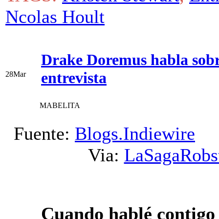
Ncolas Hoult
Drake Doremus habla sobre
entrevista
28
Mar
MABELITA
Fuente:
Blogs.Indiewire
T
Via:
LaSagaRobs
Cuando hablé contigo 