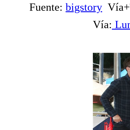
Fuente:
bigstory
Vía+T
Vía:
Lun