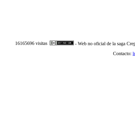
16165696 visitas
- Web no oficial de la saga Cre
Contacto:
l