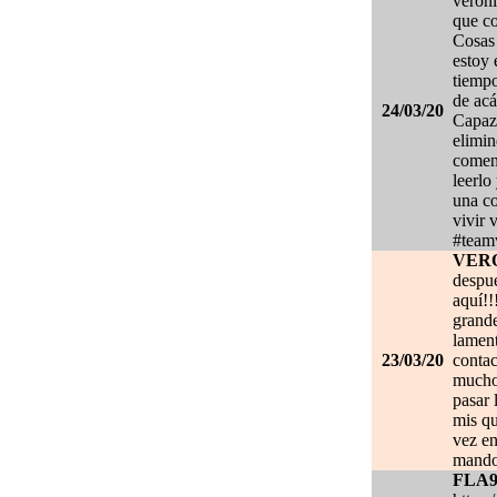
veroni
que co
Cosas 
estoy
tiempo
de acá
24/03/20
Capaz 
elimin
coment
leerlo
una co
vivir 
#team
VER
despué
aquí!!
grand
lament
23/03/20
contac
mucho.
pasar 
mis qu
vez en
mando
FLA