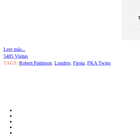
Leer más...
5485 Visitas
TAGS:
Robert Pattinson
,
Londres
,
Fiesta
,
FKA Twigs