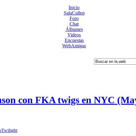
Inicio
SalaCullen
Foro
Chat
Álbumes
Videos
Encuestas
WebAmigas
nson con FKA twigs en NYC (Ma
oTwilight