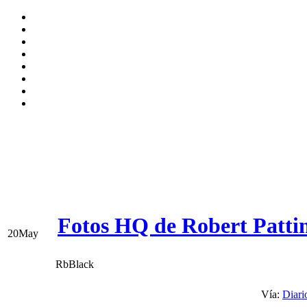
Fotos HQ de Robert Patti
20
May
RbBlack
Vía:
Diari