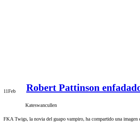
Robert Pattinson enfadado
11
Feb
Kateswancullen
FKA Twigs, la novia del guapo vampiro, ha compartido una imagen que