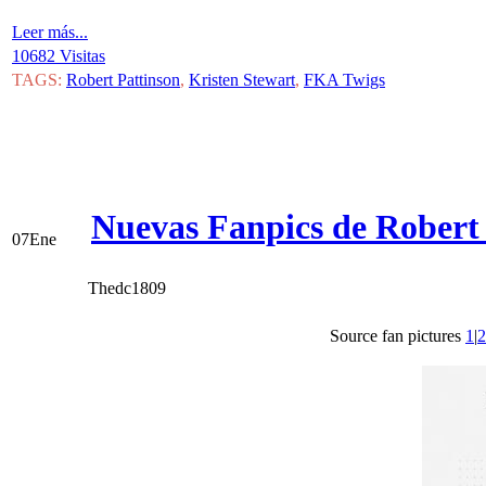
Leer más...
10682 Visitas
TAGS:
Robert Pattinson
,
Kristen Stewart
,
FKA Twigs
Nuevas Fanpics de Robert 
07
Ene
Thedc1809
Source fan pictures
1
|
2