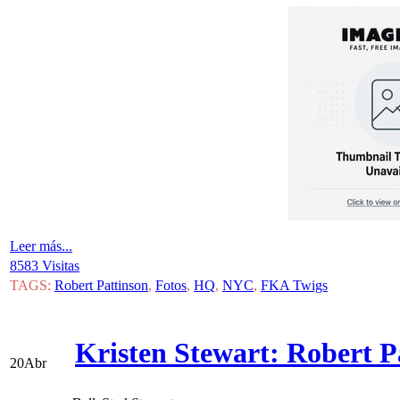
Leer más...
8583 Visitas
TAGS:
Robert Pattinson
,
Fotos
,
HQ
,
NYC
,
FKA Twigs
Kristen Stewart: Robert 
20
Abr