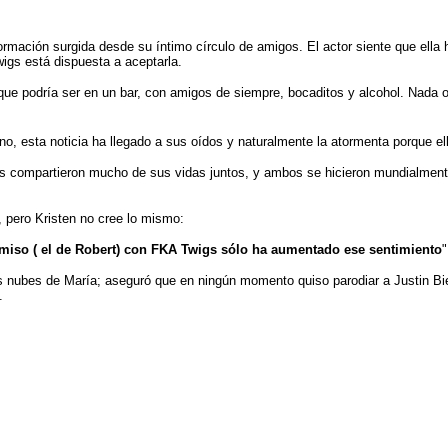
ormación surgida desde su íntimo círculo de amigos. El actor siente que ella h
gs está dispuesta a aceptarla.
que podría ser en un bar, con amigos de siempre, bocaditos y alcohol. Nada o
o, esta noticia ha llegado a sus oídos y naturalmente la atormenta porque el
los compartieron mucho de sus vidas juntos, y ambos se hicieron mundialmen
, pero Kristen no cree lo mismo:
miso ( el de Robert) con FKA Twigs sólo ha aumentado ese sentimiento
"
s nubes de María; aseguró que en ningún momento quiso parodiar a Justin Bie
.