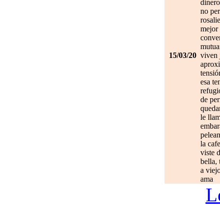
dinero
no per
rosali
mejor 
conve
mutuam
15/03/20
viven 
aprox
tensió
esa te
refugi
de per
quedan
le lla
embar
pelean
la caf
viste 
bella,
a viej
ama
L