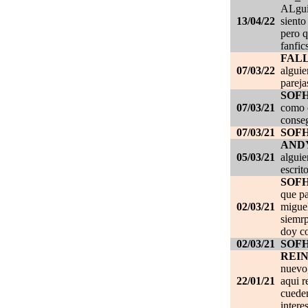
ALgui
13/04/22
siento
pero q
fanfic
FAL
07/03/22
alguie
pareja
SOF
07/03/21
como c
conseg
07/03/21
SOF
AND
05/03/21
alguie
escrit
SOF
que pa
02/03/21
migue
siemrp
doy co
02/03/21
SOF
REI
nuevo,
22/01/21
aqui r
cueden
intere