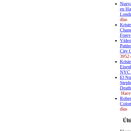
Nueva
en Ha
Londr
días
Krist
Chane
Forev
Vídeo
Pattin
City 
3952 
Kriste
Eisenb
NYC (
El Nu
Steph
Death
Hace
Rober
Colom
días
Últ