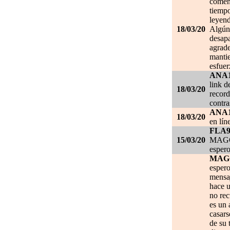
comen
tiempo
leyend
18/03/20
Algún 
desapa
agrade
mantie
esfuer
ANA
link d
18/03/20
record
contra
ANA
18/03/20
en lín
FLA
15/03/20
MAGGI
espero
MAG
espero
mensa
hace u
no re
es un 
casars
de su 