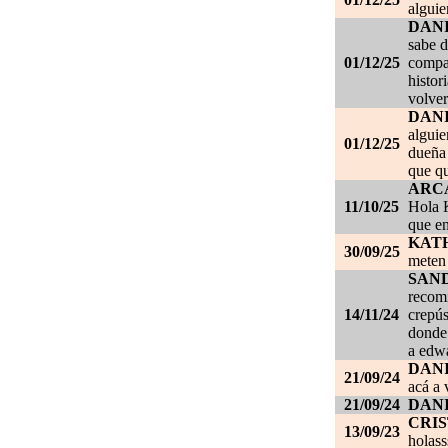
alguie
DAN
sabe d
01/12/25
compañ
histor
volver
DAN
alguie
01/12/25
dueña 
que qu
ARC
11/10/25
Hola K
que en
KAT
30/09/25
meten 
SAN
recom
14/11/24
crepús
donde
a edwa
DANI
21/09/24
acá a 
21/09/24
DANI
CRI
13/09/23
holass