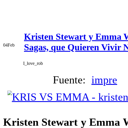
Kristen Stewart y Emma W
Sagas, que Quieren Vivir
04
Feb
I_love_rob
Fuente:
impre
V
Kristen Stewart y Emma Wa