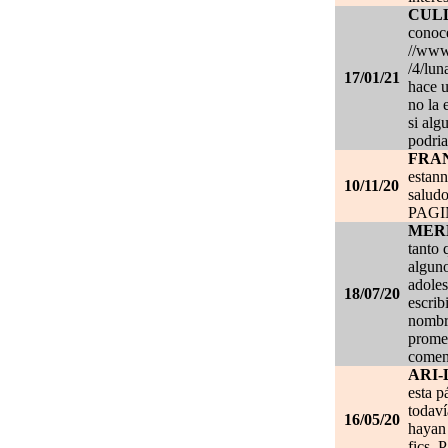
CUL
conoce
//www.
/4/lun
17/01/21
hace u
no la 
si alg
podria
FRA
estan
10/11/20
salud
PAG
MER
tanto 
alguno
adoles
18/07/20
escrib
nombre
promet
coment
ARI-
esta p
todaví
16/05/20
hayan 
fics. 