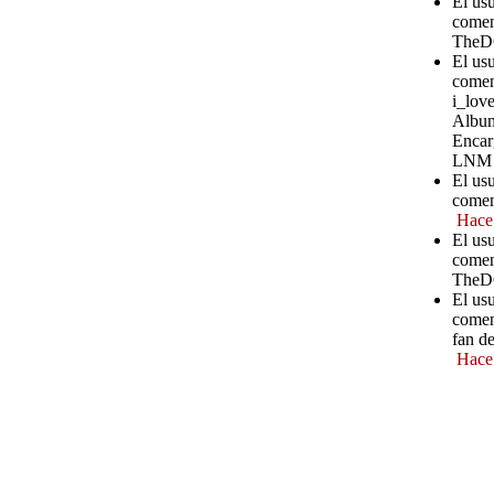
El us
comen
TheD
El us
comen
i_love
Album
Encar
LNM
El us
comen
Hace
El us
comen
TheD
El us
comen
fan d
Hace