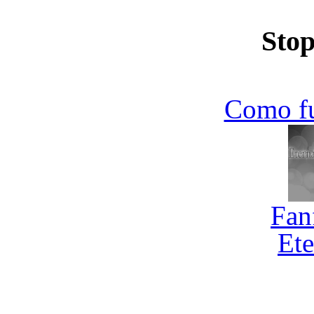
Stop
Como f
Fan
Ete