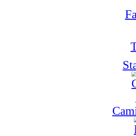
Fa
T
St
Cam