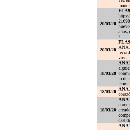
vez en
mando
FLA
https:
21698
20/03/20
nuevo 
años, 
?
FLA
ANA1
20/03/20
record
voy a 
ANA
alguie
18/03/20
conmig
lo de
.com
ANA
18/03/20
corazó
ANA
comuni
18/03/20
creado
compar
cast d
ANA