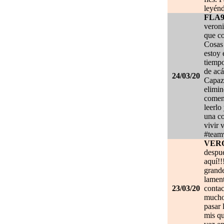
leyénd
FLA
veroni
que co
Cosas 
estoy
tiempo
de acá
24/03/20
Capaz 
elimin
coment
leerlo
una co
vivir 
#team
VER
despué
aquí!!
grand
lament
23/03/20
contac
mucho.
pasar 
mis qu