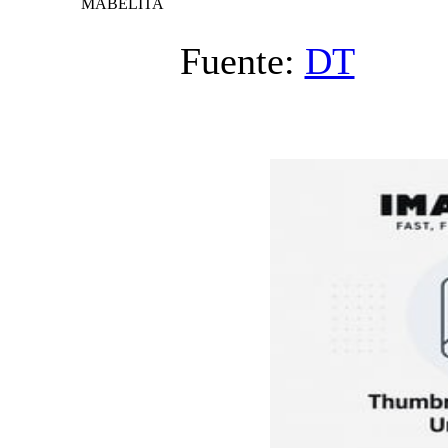
MABELITA
Fuente:
DT
V