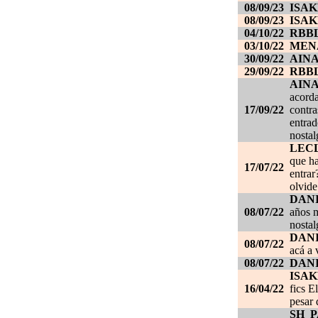
08/09/23
ISAK
08/09/23
ISAK
04/10/22
RBB
03/10/22
MEN
30/09/22
AIN
29/09/22
RBB
AIN
acorda
17/09/22
contra
entrad
nostal
LEC
que ha
17/07/22
entrar
olvide
DANI
08/07/22
años m
nostal
DANI
08/07/22
acá a 
08/07/22
DANI
ISAK
16/04/22
fics E
pesar 
SH_