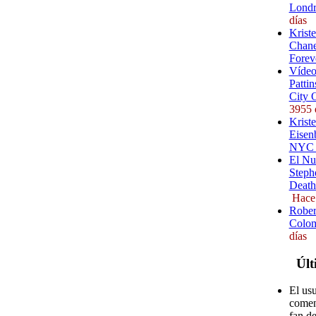
Londr
días
Krist
Chane
Forev
Vídeo
Pattin
City 
3955 
Kriste
Eisenb
NYC (
El Nu
Steph
Death
Hace
Rober
Colom
días
Últ
El us
comen
fan d