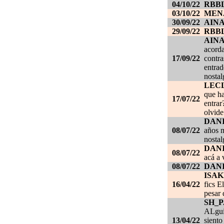
04/10/22
RBB
03/10/22
MEN
30/09/22
AIN
29/09/22
RBB
AIN
acorda
17/09/22
contra
entrad
nostal
LEC
que ha
17/07/22
entrar
olvide
DANI
08/07/22
años m
nostal
DANI
08/07/22
acá a 
08/07/22
DANI
ISAK
16/04/22
fics E
pesar 
SH_
ALgui
13/04/22
siento