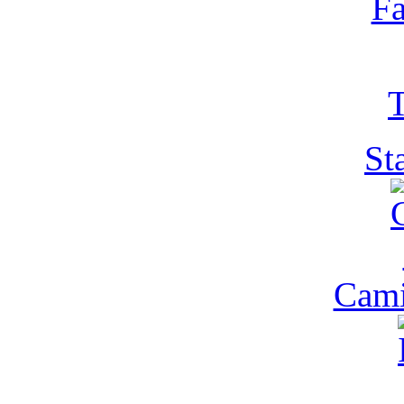
Fa
T
St
Cam