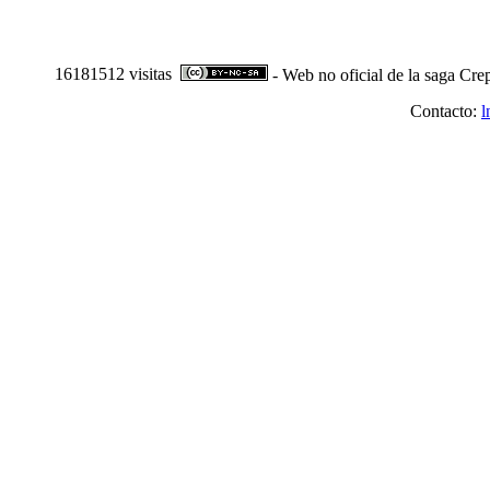
16181512 visitas
- Web no oficial de la saga Cre
Contacto:
l