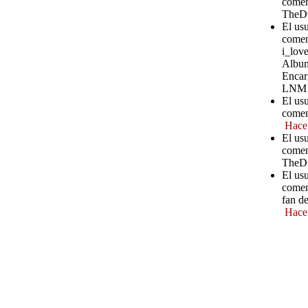
comen
TheD
El us
comen
i_love
Album
Encar
LNM
El us
comen
Hace
El us
comen
TheD
El us
comen
fan d
Hace