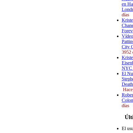
en Ha
Londr
días
Krist
Chane
Forev
Vídeo
Pattin
City 
3952 
Kriste
Eisenb
NYC (
El Nu
Steph
Death
Hace
Rober
Colom
días
Últ
El us