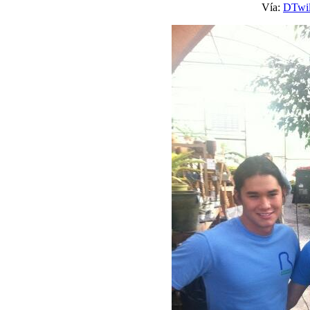
Vía:
DTwil