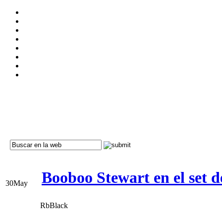
Booboo Stewart en el set 
30
May
RbBlack