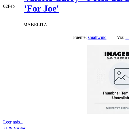
'For Joe'
02
Feb
MABELITA
Fuente:
smallwind
Via:
T
Leer más...
3129 Visitas