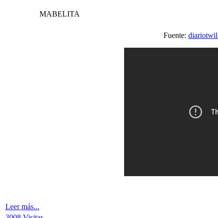
MABELITA
Fuente:
diariotwil
Leer más...
3008 Visitas