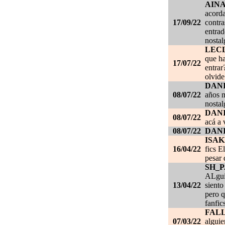
AIN
acorda
17/09/22
contra
entrad
nostal
LEC
que ha
17/07/22
entrar
olvide
DANI
08/07/22
años m
nostal
DANI
08/07/22
acá a 
08/07/22
DANI
ISAK
16/04/22
fics E
pesar 
SH_
ALgui
13/04/22
siento
pero q
fanfic
FAL
07/03/22
alguie