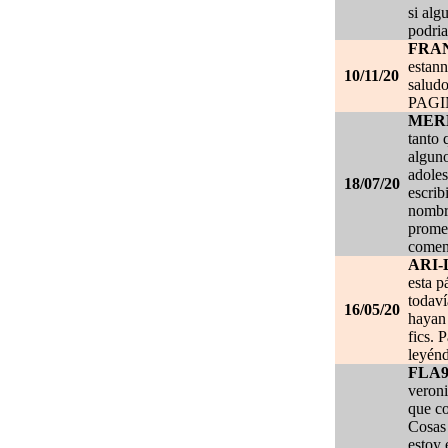
si alg
podria
FRA
estan
10/11/20
salud
PAG
MER
tanto 
alguno
adoles
18/07/20
escrib
nombre
promet
coment
ARI-
esta p
todaví
16/05/20
hayan 
fics. 
leyénd
FLA
veroni
que co
Cosas 
estoy