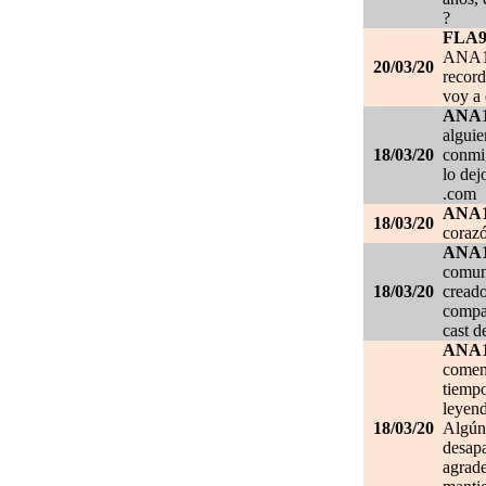
?
FLA
ANA1
20/03/20
record
voy a 
ANA
alguie
18/03/20
conmig
lo de
.com
ANA
18/03/20
corazó
ANA
comuni
18/03/20
creado
compar
cast d
ANA
comen
tiempo
leyend
18/03/20
Algún 
desapa
agrade