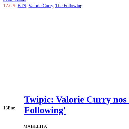
TAGS:
BTS
,
Valorie Curry
,
The Following
Twipic: Valorie Curry no
Following'
13
Ene
MABELITA