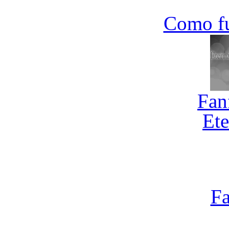
Como f
Fan
Ete
Fa