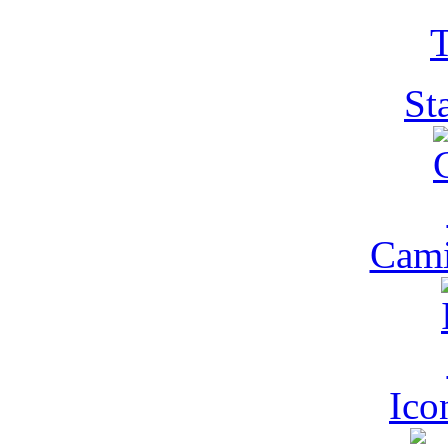
T
St
Cam
Ic