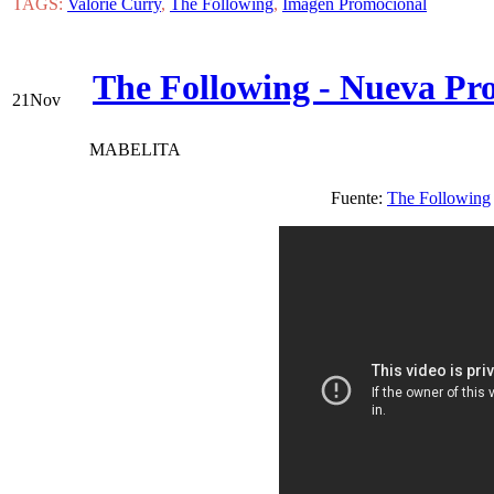
TAGS:
Valorie Curry
,
The Following
,
Imagen Promocional
The Following - Nueva Pr
21
Nov
MABELITA
Fuente:
The Following