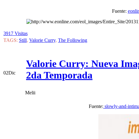
Fuente:
eonli
3917 Visitas
TAGS:
Still
,
Valorie Curry
,
The Following
Valorie Curry: Nueva Ima
2da Temporada
02
Dic
Melii
Fuente:
slowly-and-intima