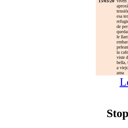
15/03/20
viven 
aprox
tensió
esa te
refugi
de per
quedan
le lla
embar
pelean
la caf
viste 
bella,
a viej
ama
L
Stop