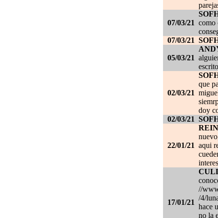
pareja
SOF
07/03/21
como c
conseg
07/03/21
SOF
AND
05/03/21
alguie
escrit
SOF
que pa
02/03/21
migue
siemrp
doy co
02/03/21
SOF
REI
nuevo,
22/01/21
aqui r
cueden
intere
CUL
conoce
//www.
/4/lun
17/01/21
hace u
no la 