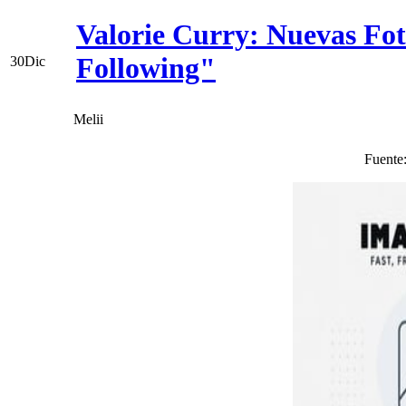
Valorie Curry: Nuevas Fo
Following"
30
Dic
Melii
Fuente