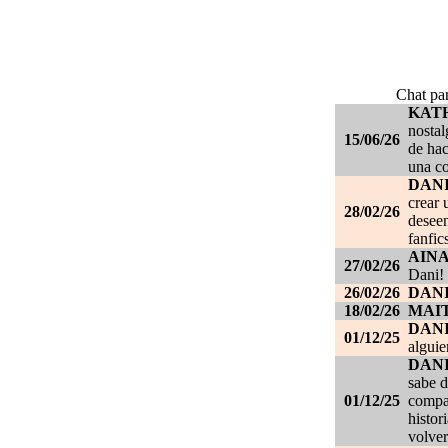
Chat par
KAT
nostal
15/06/26
de hac
una c
DANI
crear 
28/02/26
deseen
fanfic
AIN
27/02/26
Dani!
26/02/26
DANI
18/02/26
MAI
DAN
01/12/25
alguie
DAN
sabe d
01/12/25
compañ
histor
volver