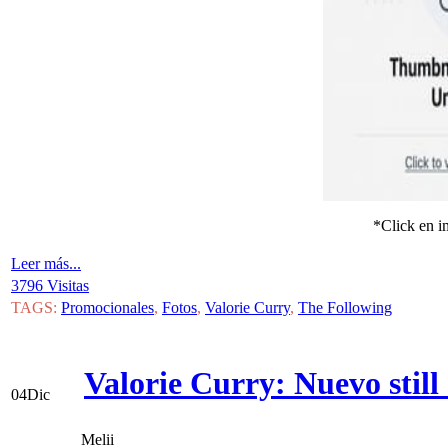
*Click en i
Leer más...
3796 Visitas
TAGS:
Promocionales
,
Fotos
,
Valorie Curry
,
The Following
Valorie Curry: Nuevo stil
04
Dic
Melii