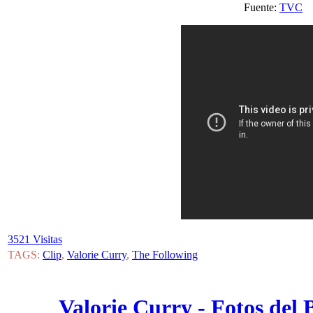
Fuente:
TVC
3521 Visitas
TAGS:
Clip
,
Valorie Curry
,
The Following
Valorie Curry - Fotos del