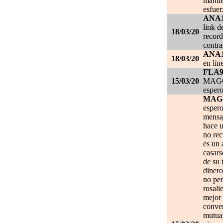
mantie
esfuer
ANA
link d
18/03/20
record
contra
ANA
18/03/20
en lín
FLA
15/03/20
MAGGI
espero
MAG
espero
mensa
hace u
no re
es un 
casars
de su 
dinero
no per
rosali
mejor 
conve
mutuam