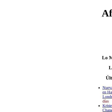
Af
Lo
M
Úl
Nueva
en Ha
Londr
días
Krist
Chane