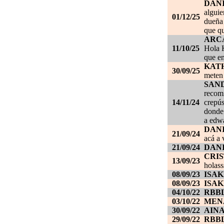
DAN
alguie
01/12/25
dueña 
que qu
ARC
11/10/25
Hola K
que en
KAT
30/09/25
meten 
SAN
recom
14/11/24
crepús
donde
a edwa
DANI
21/09/24
acá a 
21/09/24
DANI
CRI
13/09/23
holass
08/09/23
ISAK
08/09/23
ISAK
04/10/22
RBB
03/10/22
MEN
30/09/22
AIN
29/09/22
RBB