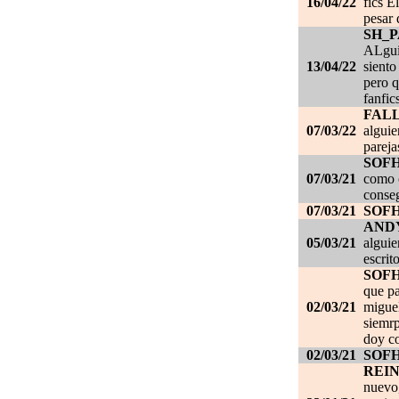
16/04/22
fics E
pesar 
SH_
ALgui
13/04/22
siento
pero q
fanfic
FAL
07/03/22
alguie
pareja
SOF
07/03/21
como c
conseg
07/03/21
SOF
AND
05/03/21
alguie
escrit
SOF
que pa
02/03/21
migue
siemrp
doy co
02/03/21
SOF
REI
nuevo,