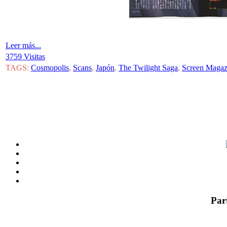
Leer más...
3759 Visitas
TAGS:
Cosmopolis
,
Scans
,
Japón
,
The Twilight Saga
,
Screen Magaz
Par