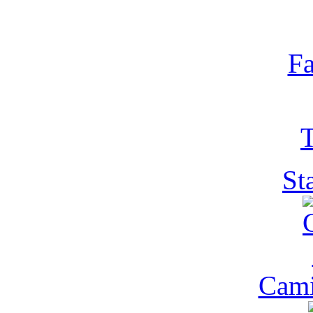
Fa
T
St
Cam