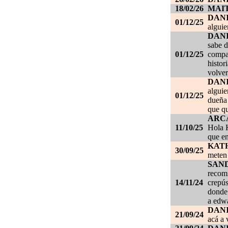
18/02/26
MAI
DAN
01/12/25
alguie
DAN
sabe d
01/12/25
compañ
histor
volver
DAN
alguie
01/12/25
dueña 
que qu
ARC
11/10/25
Hola K
que en
KAT
30/09/25
meten 
SAN
recom
14/11/24
crepús
donde
a edwa
DANI
21/09/24
acá a 