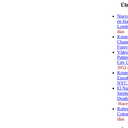
Úl
Nueva
en Ha
Londr
días
Krist
Chane
Forev
Vídeo
Pattin
City 
3952 
Kriste
Eisenb
NYC (
El Nu
Steph
Death
Hace
Rober
Colom
días