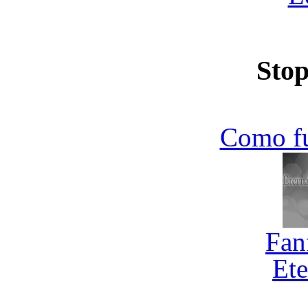
Stop
Como f
Fan
Ete