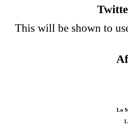
Twitte
This will be shown to use
Af
Lo
M