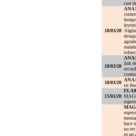
cast d
ANA
comen
tiempo
leyend
18/03/20
Algún 
desapa
agrade
mantie
esfuer
ANA
link d
18/03/20
record
contra
ANA
18/03/20
en lín
FLA
15/03/20
MAGGI
espero
MAG
espero
mensa
hace u
no re
es un 