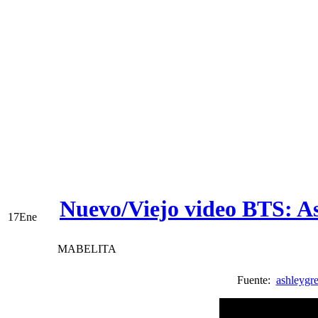
Nuevo/Viejo video BTS: A
17
Ene
MABELITA
Fuente:
ashleygre