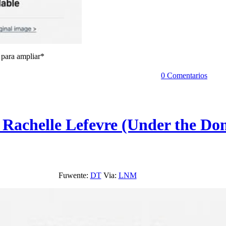
 para ampliar*
0 Comentarios
Rachelle Lefevre (Under the D
Fuwente:
DT
Via:
LNM