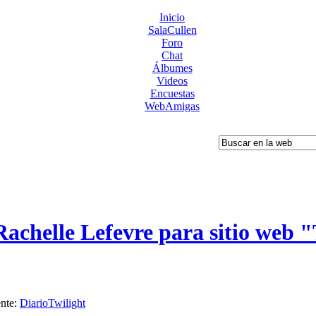
Inicio
SalaCullen
Foro
Chat
Álbumes
Videos
Encuestas
WebAmigas
achelle Lefevre para sitio web 
nte:
DiarioTwilight