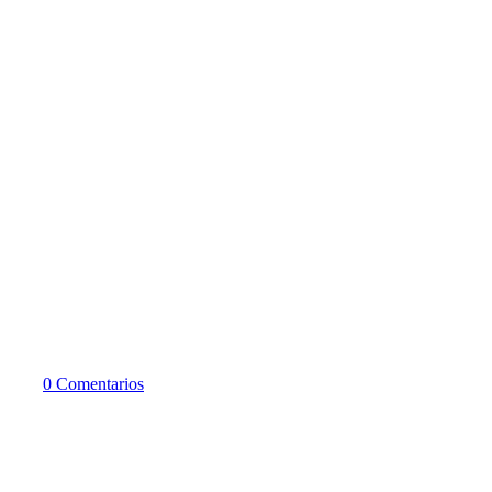
0 Comentarios