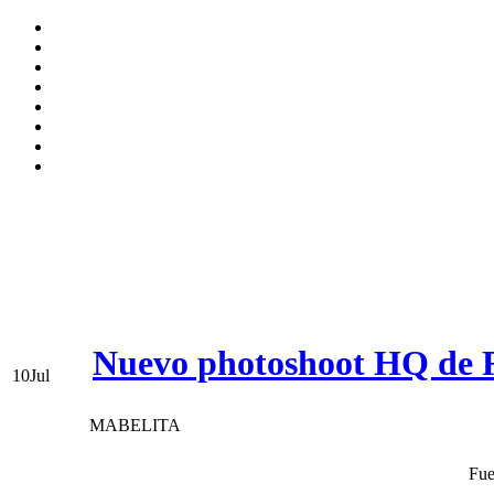
Nuevo photoshoot HQ de R
10
Jul
MABELITA
Fue