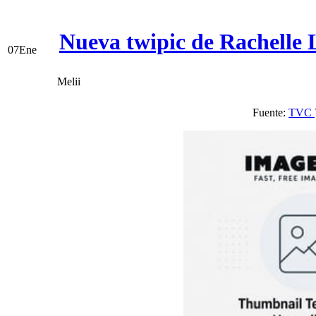
Nueva twipic de Rachelle 
07
Ene
Melii
Fuente:
TVC