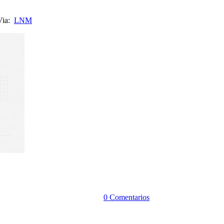
a:
LNM
0 Comentarios