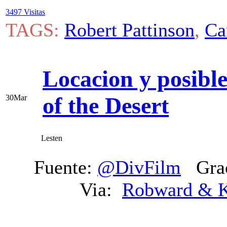
3497 Visitas
TAGS:
Robert Pattinson
,
Ca
Locacion y posibl
of the Desert
30
Mar
Lesten
Fuente:
@DivFilm
Grac
Via:
Robward & K