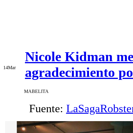
Nicole Kidman me
agradecimiento po
14
Mar
MABELITA
Fuente:
LaSagaRobste