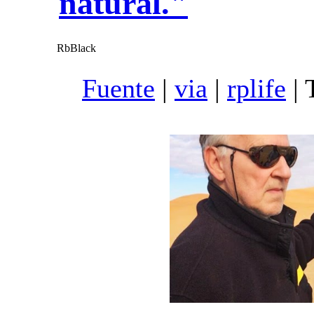
natural."
RbBlack
Fuente
|
via
|
rplife
| 