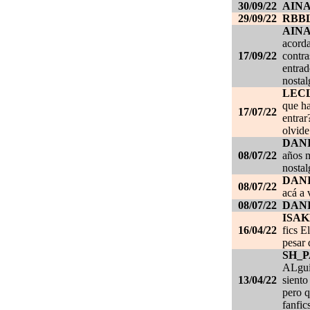
30/09/22
AIN
29/09/22
RBB
AIN
acorda
17/09/22
contra
entrad
nostal
LEC
que ha
17/07/22
entrar
olvide
DANI
08/07/22
años m
nostal
DANI
08/07/22
acá a 
08/07/22
DANI
ISAK
16/04/22
fics E
pesar 
SH_
ALgui
13/04/22
siento
pero q
fanfic