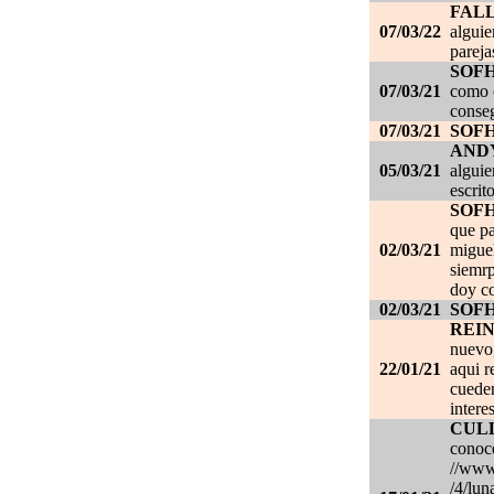
FAL
07/03/22
alguie
pareja
SOF
07/03/21
como c
conseg
07/03/21
SOF
AND
05/03/21
alguie
escrit
SOF
que pa
02/03/21
migue
siemrp
doy co
02/03/21
SOF
REI
nuevo,
22/01/21
aqui r
cueden
intere
CUL
conoce
//www.
/4/lun