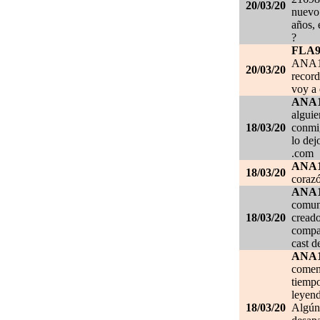
20/03/20
nuevo 
años, 
?
FLA
ANA1
20/03/20
record
voy a 
ANA
alguie
18/03/20
conmig
lo de
.com
ANA
18/03/20
corazó
ANA
comuni
18/03/20
creado
compar
cast d
ANA
comen
tiempo
leyend
18/03/20
Algún 