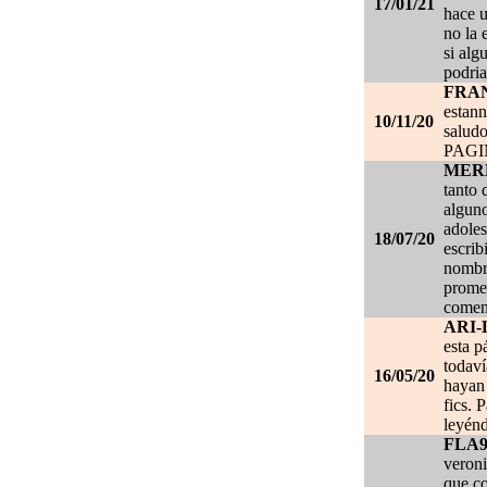
17/01/21
hace u
no la 
si alg
podria
FRA
estan
10/11/20
salud
PAG
MER
tanto 
alguno
adoles
18/07/20
escrib
nombre
promet
coment
ARI-
esta p
todaví
16/05/20
hayan 
fics. 
leyénd
FLA
veroni
que co