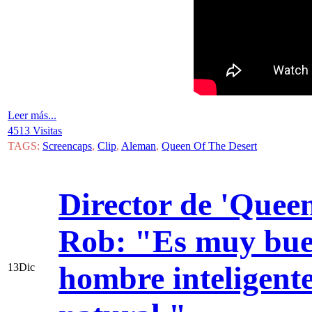
Leer más...
4513 Visitas
TAGS:
Screencaps
,
Clip
,
Aleman
,
Queen Of The Desert
Director de 'Queen
Rob: "Es muy buen
hombre inteligente
13
Dic