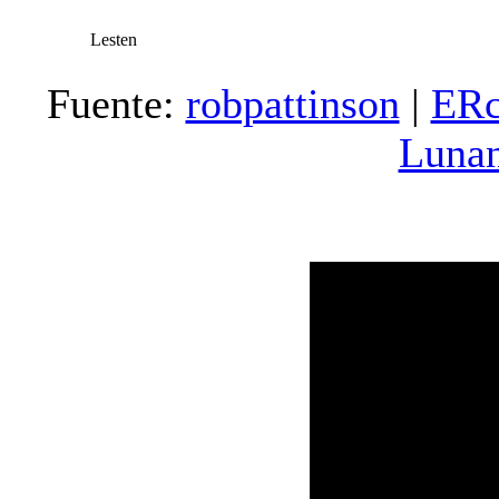
Lesten
Fuente:
robpattinson
|
ER
Luna