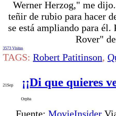
Werner Herzog," me dijo. 
teñir de rubio para hacer 
se está ampliando para él.
Rover" de
3573 Visitas
TAGS:
Robert Patitinson
,
Q
¡¡Di que quieres v
21
Sep
Orpha
Fuente:
MovieInsider
Vi