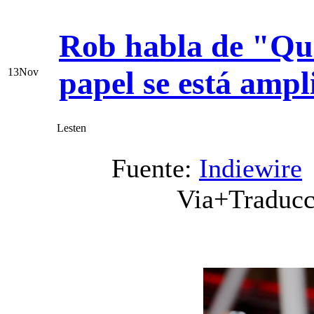
Rob habla de "Que
papel se está ampl
13
Nov
Lesten
Fuente:
Indiewire
Via+Traduc