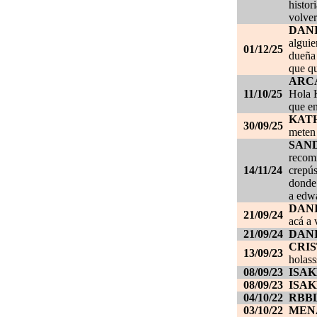
histor
volver
DAN
alguie
01/12/25
dueña 
que qu
ARC
11/10/25
Hola K
que en
KAT
30/09/25
meten 
SAN
recom
14/11/24
crepús
donde
a edwa
DANI
21/09/24
acá a 
21/09/24
DANI
CRI
13/09/23
holass
08/09/23
ISAK
08/09/23
ISAK
04/10/22
RBB
03/10/22
MEN