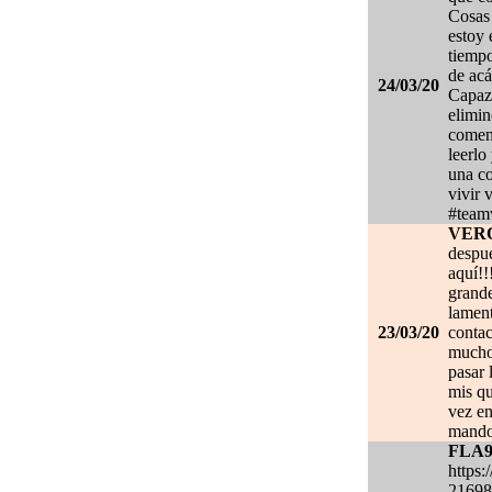
Cosas 
estoy
tiempo
de acá
24/03/20
Capaz 
elimin
coment
leerlo
una co
vivir 
#team
VER
despué
aquí!!
grand
lament
23/03/20
contac
mucho.
pasar 
mis qu
vez en
mando
FLA
https:
21698