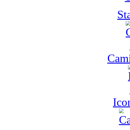
St
Cam
Ic