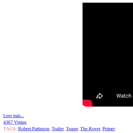
Leer más...
4367 Visitas
TAGS:
Robert Pattinson
,
Trailer
,
Teaser
,
The Rover
,
Primer