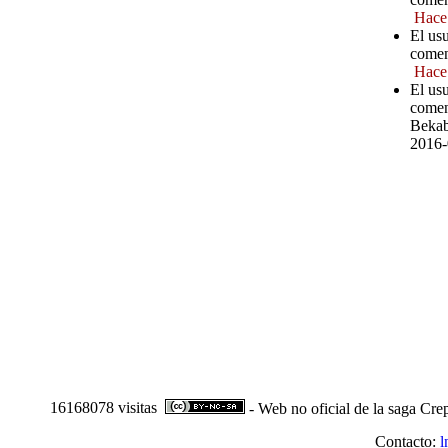
Hace
El us
comen
Hace
El us
comen
Bekab
2016-
16168078 visitas
- Web no oficial de la saga Cre
Contacto:
l