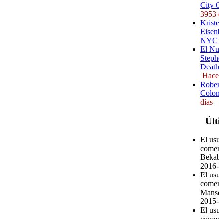
City 
3953 
Kriste
Eisenb
NYC (
El Nu
Steph
Death
Hace
Rober
Colom
días
Últ
El us
comen
Bekab
2016-
El us
comen
Manse
2015-
El us
comen