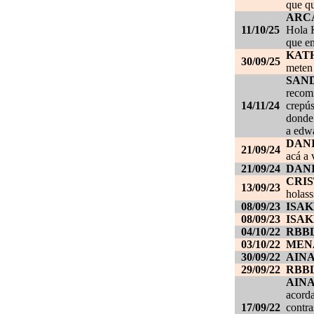
que qu
ARC
11/10/25
Hola K
que en
KAT
30/09/25
meten 
SAN
recom
14/11/24
crepús
donde
a edwa
DANI
21/09/24
acá a 
21/09/24
DANI
CRI
13/09/23
holass
08/09/23
ISAK
08/09/23
ISAK
04/10/22
RBB
03/10/22
MEN
30/09/22
AIN
29/09/22
RBB
AIN
acorda
17/09/22
contra