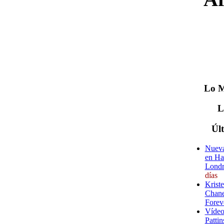
Lo
M
Úl
Nueva
en Ha
Londr
días
Krist
Chane
Forev
Vídeo
Pattin