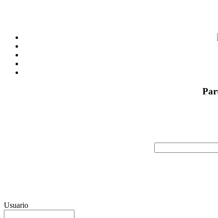
Par
Usuario