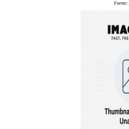
Fuente: