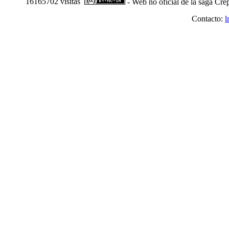
16165702 visitas
- Web no oficial de la saga Cre
Contacto:
l