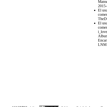
Manse
2015-
El us
comen
TheD
El us
comen
i_love
Album
Encar
LNM