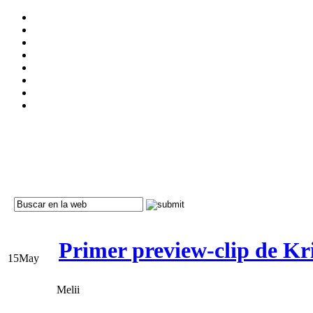
Primer preview-clip de Kri
15
May
Melii