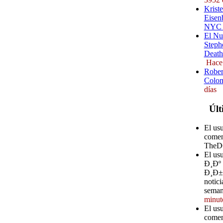
Kriste
Eisenb
NYC (
El Nu
Steph
Death
Hace
Rober
Colom
días
Últ
El us
comen
TheD
El u
Ð¸Ðº
Ð¸Ð±Ð
notici
seman
minut
El us
comen