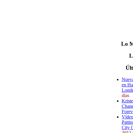
Lo
M
Úl
Nueva
en Ha
Londr
días
Krist
Chane
Forev
Vídeo
Pattin
City 
3952 