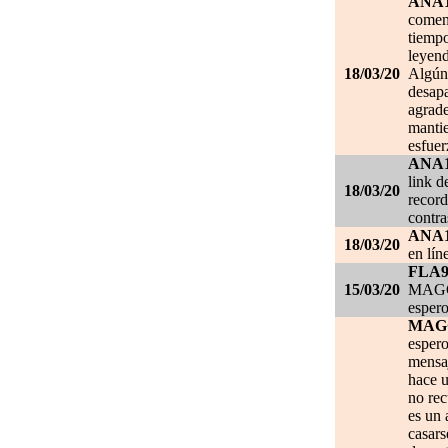
ANA
comen
tiempo
leyend
18/03/20
Algún 
desapa
agrade
mantie
esfuer
ANA
link d
18/03/20
record
contra
ANA
18/03/20
en lín
FLA
15/03/20
MAGGI
espero
MAG
espero
mensa
hace u
no re
es un 
casars