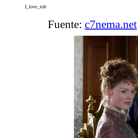
I_love_rob
Fuente:
c7nema.net