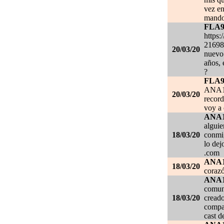
vez en
mando
FLA
https:
21698
20/03/20
nuevo 
años, 
?
FLA
ANA1
20/03/20
record
voy a 
ANA
alguie
18/03/20
conmig
lo de
.com
ANA
18/03/20
corazó
ANA
comuni
18/03/20
creado
compar
cast d