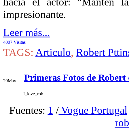
hacia el actor: "Manten l
impresionante.
Leer más...
4007 Visitas
TAGS:
Articulo
,
Robert Ptti
Primeras Fotos de Robert 
29
May
I_love_rob
Fuentes:
1
/
Vogue Portugal
rob