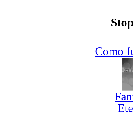
Stop
Como f
Fan
Ete