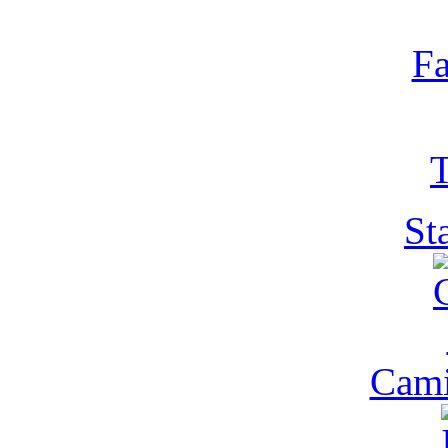
Fa
T
St
Cam