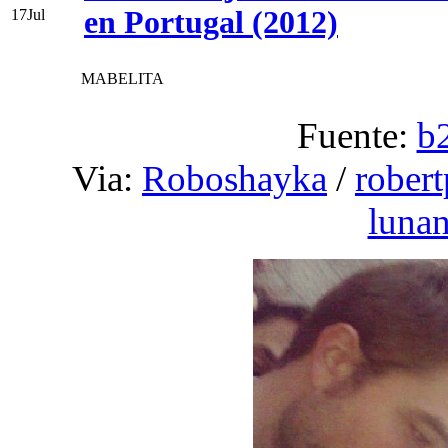
en Portugal (2012)
17
Jul
MABELITA
Fuente:
b
Via:
Roboshayka
/
rober
luna