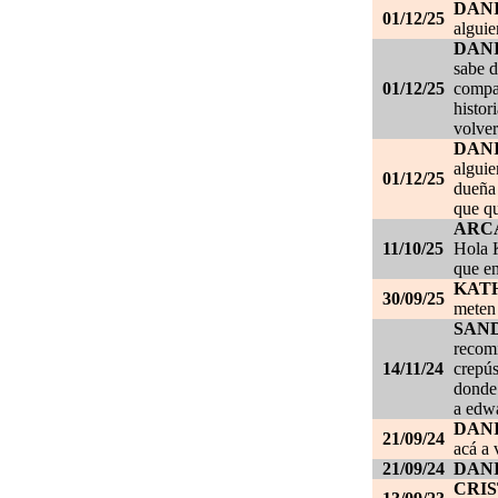
DAN
01/12/25
alguie
DAN
sabe d
01/12/25
compañ
histor
volver
DAN
alguie
01/12/25
dueña 
que qu
ARC
11/10/25
Hola K
que en
KAT
30/09/25
meten 
SAN
recom
14/11/24
crepús
donde
a edwa
DANI
21/09/24
acá a 
21/09/24
DANI
CRI