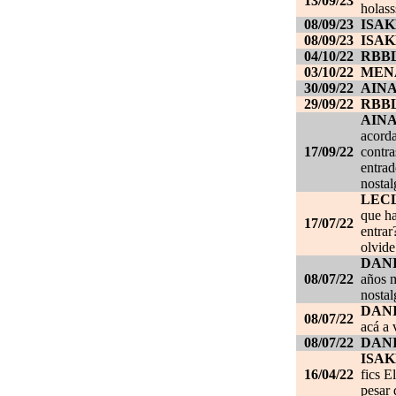
13/09/23
holass
08/09/23
ISAK
08/09/23
ISAK
04/10/22
RBB
03/10/22
MEN
30/09/22
AIN
29/09/22
RBB
AIN
acorda
17/09/22
contra
entrad
nostal
LEC
que ha
17/07/22
entrar
olvide
DANI
08/07/22
años m
nostal
DANI
08/07/22
acá a 
08/07/22
DANI
ISAK
16/04/22
fics E
pesar 