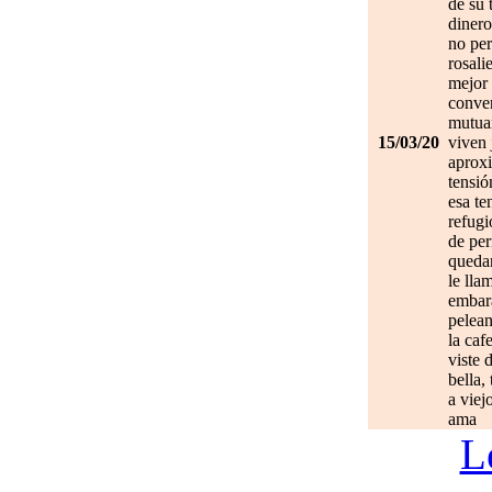
de su 
dinero
no per
rosali
mejor 
conve
mutuam
15/03/20
viven 
aprox
tensió
esa te
refugi
de per
quedan
le lla
embar
pelean
la caf
viste 
bella,
a viej
ama
L