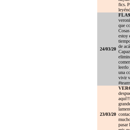
fics. 
leyénd
FLA
veroni
que co
Cosas 
estoy
tiempo
de acá
24/03/20
Capaz 
elimin
coment
leerlo
una co
vivir 
#team
VER
despué
aquí!!
grand
lament
23/03/20
contac
mucho.
pasar 
mis qu