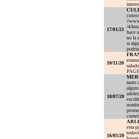
intere
CUL
conoce
//www.
/4/lun
17/01/21
hace u
no la 
si alg
podria
FRA
estan
10/11/20
salud
PAG
MER
tanto 
alguno
adoles
18/07/20
escrib
nombre
promet
coment
ARI-
esta p
todaví
16/05/20
hayan 