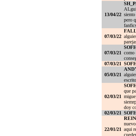
SH_
ALgui
13/04/22
siento
pero q
fanfic
FAL
07/03/22
alguie
pareja
SOF
07/03/21
como c
conseg
07/03/21
SOF
AND
05/03/21
alguie
escrit
SOF
que pa
02/03/21
migue
siemrp
doy co
02/03/21
SOF
REI
nuevo,
22/01/21
aqui r
cueden