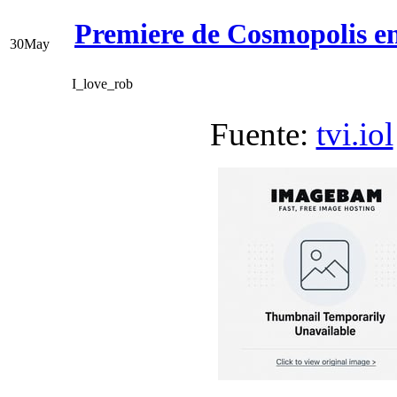
Premiere de Cosmopolis e
30
May
I_love_rob
Fuente:
tvi.iol