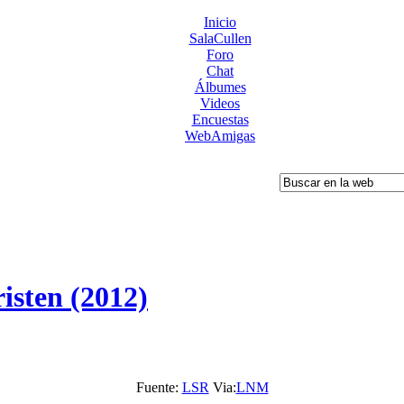
Inicio
SalaCullen
Foro
Chat
Álbumes
Videos
Encuestas
WebAmigas
isten (2012)
Fuente:
LSR
Via:
LNM