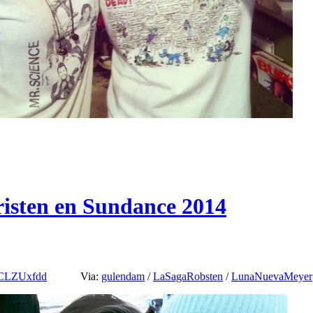
risten en Sundance 2014
CLZUxfdd
Via:
gulendam
/
LaSagaRobsten
/
LunaNuevaMeyer