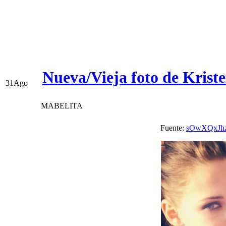
Nueva/Vieja foto de Krist
31
Ago
MABELITA
Fuente:
sOwXQxJh