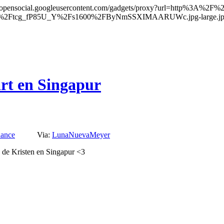
rt en Singapur
dance
Via:
LunaNuevaMeyer