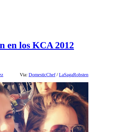
en en los KCA 2012
zz
Via:
DomesticChef
/
LaSagaRobsten