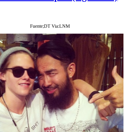
Fuente;DT Via:LNM