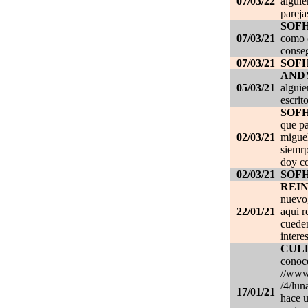
07/03/22
alguie
pareja
SOF
07/03/21
como c
conseg
07/03/21
SOF
AND
05/03/21
alguie
escrit
SOF
que pa
02/03/21
migue
siemrp
doy co
02/03/21
SOF
REI
nuevo,
22/01/21
aqui r
cueden
intere
CUL
conoce
//www.
/4/lun
17/01/21
hace u