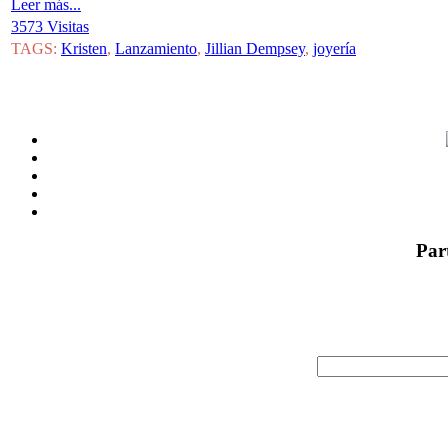
Leer más...
3573 Visitas
TAGS:
Kristen
,
Lanzamiento
,
Jillian Dempsey
,
joyería
Par