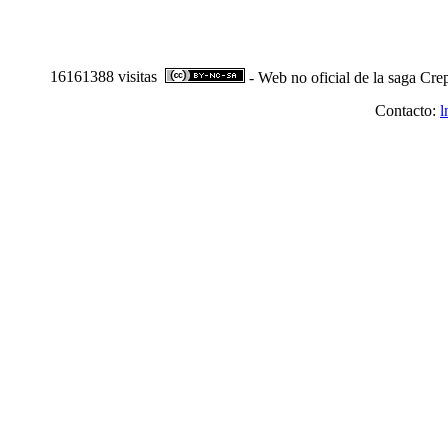
16161388 visitas
- Web no oficial de la saga Cre
Contacto:
l