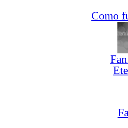
Como f
Fan
Ete
Fa