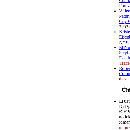
Chane
Forev
Vídeo
Pattin
City 
3952 
Kriste
Eisenb
NYC (
El Nu
Steph
Death
Hace
Rober
Colom
días
Últ
El u
Ð¿Ð
Ð°Ð¼ 
notici
seman
minut