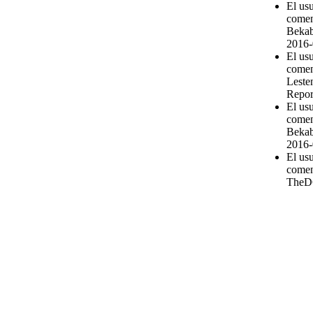
El us
comen
Bekab
2016-
El us
comen
Leste
Repor
El us
comen
Bekab
2016-
El us
comen
TheD