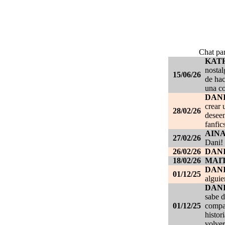
Chat par
KAT
nostal
15/06/26
de hac
una c
DANI
crear 
28/02/26
deseen
fanfic
AIN
27/02/26
Dani!
26/02/26
DANI
18/02/26
MAI
DAN
01/12/25
alguie
DAN
sabe d
01/12/25
compañ
histor
volver