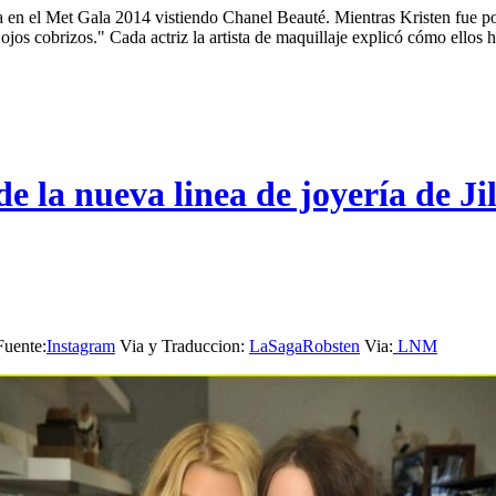
en el Met Gala 2014 vistiendo Chanel Beauté. Mientras Kristen fue p
ojos cobrizos." Cada actriz la artista de maquillaje explicó cómo ellos h
de la nueva linea de joyería de J
Fuente:
I
nstagram
Via y Traduccion:
LaSagaRobsten
Via:
LNM