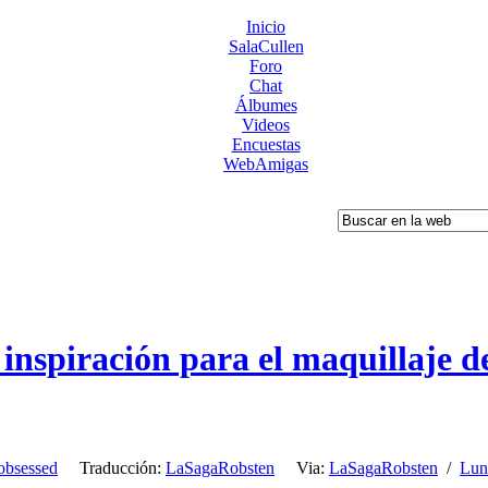
Inicio
SalaCullen
Foro
Chat
Álbumes
Videos
Encuestas
WebAmigas
 inspiración para el maquillaje d
obsessed
Traducción:
LaSagaRobsten
Via:
LaSagaRobsten
/
Lun