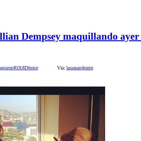
illian Dempsey maquillando ayer 
tagrampRlX8Dhstor
Via:
lasagarobsten