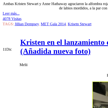
Ambas Kristen Stewart y Anne Hathaway agraciaron la alfombra roja 
de labios mordidos, a la par con 
Leer más...
4078 Visitas
TAGS:
Jillian Dempsey
,
MET Gala 2014
,
Krisetn Stewart
Kristen en el lanzamiento 
(Añadida nueva foto)
11
Dic
Melii