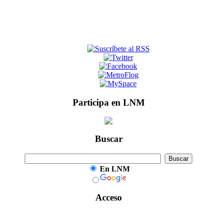
Participa en LNM
Buscar
En LNM
Acceso