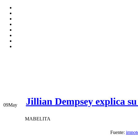
Jillian Dempsey explica su
09
May
MABELITA
Fuente:
imnot