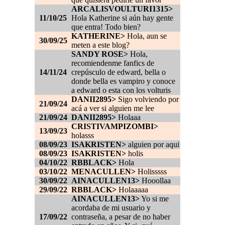
ARCALISVOULTURI1315>
11/10/25
Hola Katherine si aún hay gente
que entra! Todo bien?
KATHERINE>
Hola, aun se
30/09/25
meten a este blog?
SANDY ROSE>
Hola,
recomiendenme fanfics de
14/11/24
crepúsculo de edward, bella o
donde bella es vampiro y conoce
a edward o esta con los volturis
DANII2895>
Sigo volviendo por
21/09/24
acá a ver si alguien me lee
21/09/24
DANII2895>
Holaaa
CRISTIVAMPIZOMBI>
13/09/23
holasss
08/09/23
ISAKRISTEN>
alguien por aqui
08/09/23
ISAKRISTEN>
holis
04/10/22
RBBLACK>
Hola
03/10/22
MENACULLEN>
Holisssss
30/09/22
AINACULLEN13>
Hooollaa
29/09/22
RBBLACK>
Holaaaaa
AINACULLEN13>
Yo si me
acordaba de mi usuario y
17/09/22
contraseña, a pesar de no haber