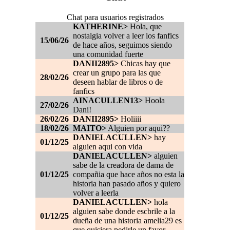
Chat para usuarios registrados
KATHERINE>
Hola, que
nostalgia volver a leer los fanfics
15/06/26
de hace años, seguimos siendo
una comunidad fuerte
DANII2895>
Chicas hay que
crear un grupo para las que
28/02/26
deseen hablar de libros o de
fanfics
AINACULLEN13>
Hoola
27/02/26
Dani!
26/02/26
DANII2895>
Holiiii
18/02/26
MAITO>
Alguien por aqui??
DANIELACULLEN>
hay
01/12/25
alguien aqui con vida
DANIELACULLEN>
alguien
sabe de la creadora de dama de
01/12/25
compañia que hace años no esta la
historia han pasado años y quiero
volver a leerla
DANIELACULLEN>
hola
alguien sabe donde escbrile a la
01/12/25
dueña de una historia amelia29 es
que quisiera pedirle un favor