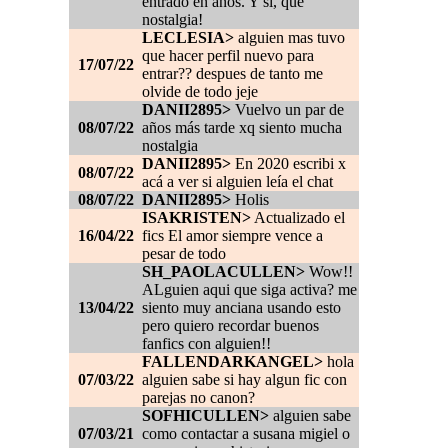
entrado en años. Y si, qué
nostalgia!
LECLESIA>
alguien mas tuvo
que hacer perfil nuevo para
17/07/22
entrar?? despues de tanto me
olvide de todo jeje
DANII2895>
Vuelvo un par de
08/07/22
años más tarde xq siento mucha
nostalgia
DANII2895>
En 2020 escribi x
08/07/22
acá a ver si alguien leía el chat
08/07/22
DANII2895>
Holis
ISAKRISTEN>
Actualizado el
16/04/22
fics El amor siempre vence a
pesar de todo
SH_PAOLACULLEN>
Wow!!
ALguien aqui que siga activa? me
13/04/22
siento muy anciana usando esto
pero quiero recordar buenos
fanfics con alguien!!
FALLENDARKANGEL>
hola
07/03/22
alguien sabe si hay algun fic con
parejas no canon?
SOFHICULLEN>
alguien sabe
07/03/21
como contactar a susana migiel o