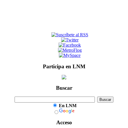
Participa en LNM
Buscar
En LNM
Acceso