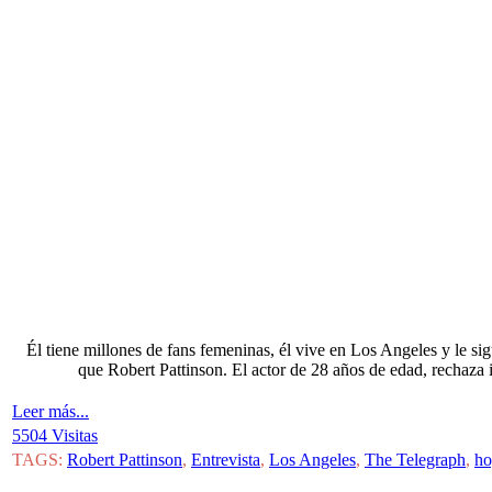
Él tiene millones de fans femeninas, él vive en Los Angeles y le sig
que Robert Pattinson. El actor de 28 años de edad, rechaza i
Leer más...
5504 Visitas
TAGS:
Robert Pattinson
,
Entrevista
,
Los Angeles
,
The Telegraph
,
ho