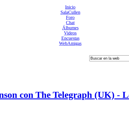
Inicio
SalaCullen
Foro
Chat
Álbumes
Videos
Encuestas
WebAmigas
nson con The Telegraph (UK) - Lo