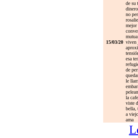
de su 
dinero
no per
rosali
mejor 
conve
mutuam
15/03/20
viven 
aprox
tensió
esa te
refugi
de per
quedan
le lla
embar
pelean
la caf
viste 
bella,
a viej
ama
L