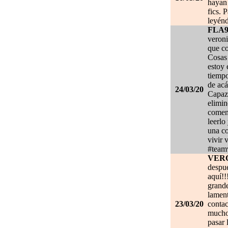
hayan 
fics. 
leyénd
FLA
veroni
que co
Cosas 
estoy
tiempo
de acá
24/03/20
Capaz 
elimin
coment
leerlo
una co
vivir 
#team
VER
despué
aquí!!
grand
lament
23/03/20
contac
mucho.
pasar 