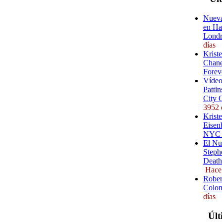
Nueva
en Ha
Londr
días
Krist
Chane
Forev
Vídeo
Pattin
City 
3952 
Kriste
Eisenb
NYC (
El Nu
Steph
Death
Hace
Rober
Colom
días
Últ