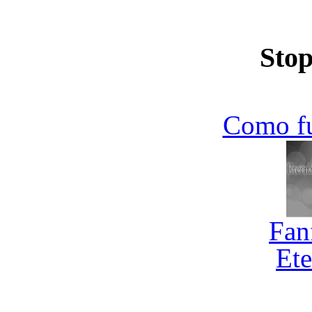
Stop
Como f
Fan
Ete