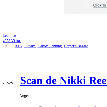
Leer más...
4278 Visitas
TAGS:
BTS
,
Outtake
,
Dakota Fanning
,
Harper's Bazaar
Scan de Nikki Ree
23
Nov
Angel