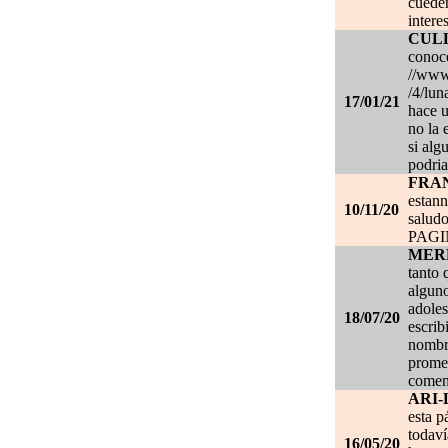
cueden
intere
CUL
conoce
//www.
/4/lun
17/01/21
hace u
no la 
si alg
podria
FRA
estan
10/11/20
salud
PAG
MER
tanto 
alguno
adoles
18/07/20
escrib
nombre
promet
coment
ARI-
esta p
todaví
16/05/20