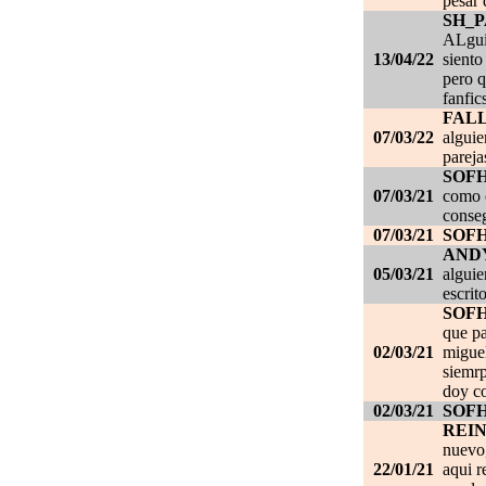
pesar 
SH_
ALgui
13/04/22
siento
pero q
fanfic
FAL
07/03/22
alguie
pareja
SOF
07/03/21
como c
conseg
07/03/21
SOF
AND
05/03/21
alguie
escrit
SOF
que pa
02/03/21
migue
siemrp
doy co
02/03/21
SOF
REI
nuevo,
22/01/21
aqui r