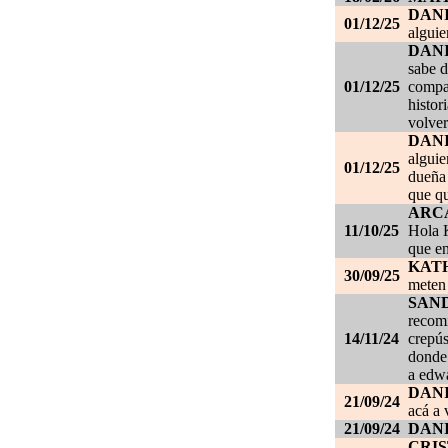
DAN
01/12/25
alguie
DAN
sabe d
01/12/25
compañ
histor
volver
DAN
alguie
01/12/25
dueña 
que qu
ARC
11/10/25
Hola K
que en
KAT
30/09/25
meten 
SAN
recom
14/11/24
crepús
donde
a edwa
DANI
21/09/24
acá a 
21/09/24
DANI
CRI