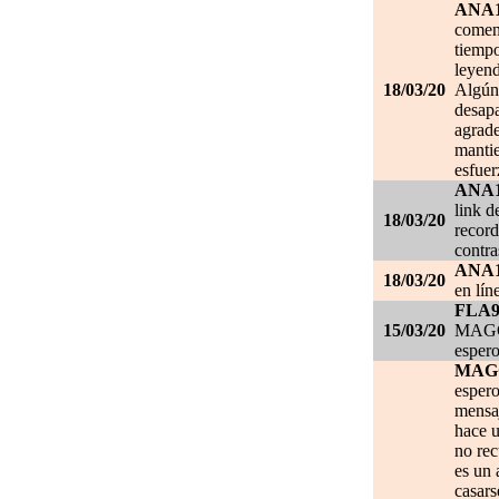
ANA
comen
tiempo
leyend
18/03/20
Algún 
desapa
agrade
mantie
esfuer
ANA
link d
18/03/20
record
contra
ANA
18/03/20
en lín
FLA
15/03/20
MAGGI
espero
MAG
espero
mensa
hace u
no re
es un 
casars