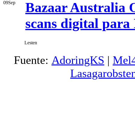
Bazaar Australia 
09
Sep
scans digital para
Lesten
Fuente:
AdoringKS
|
Mel
Lasagarobste