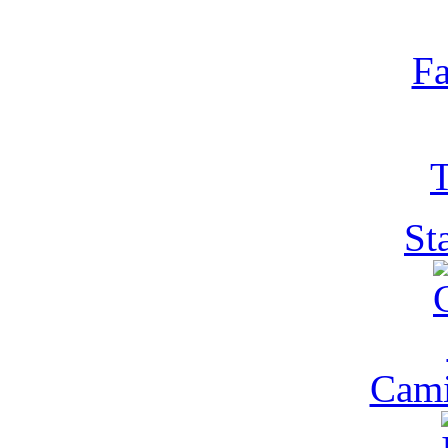
Fa
T
St
Cam