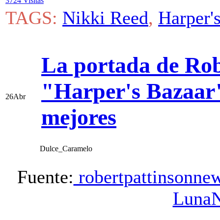
3724 Visitas
TAGS:
Nikki Reed
,
Harper'
La portada de Rob
"Harper's Bazaar"
26
Abr
mejores
Dulce_Caramelo
Fuente:
robertpattinsonne
Luna