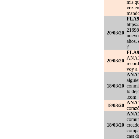
mis qu
vez en
mando
FLA
https:
21698
20/03/20
nuevo 
años, 
?
FLA
ANA1
20/03/20
record
voy a 
ANA
alguie
18/03/20
conmig
lo de
.com
ANA
18/03/20
corazó
ANA
comuni
18/03/20
creado
compar
cast d