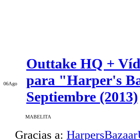
Outtake HQ + Víd
para "Harper's Ba
06
Ago
Septiembre (2013)
MABELITA
Gracias a:
HarpersBazaa