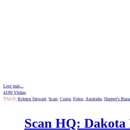
Leer más...
4190 Visitas
TAGS:
Kristen Stewart
,
Scan
,
Corea
,
Fotos
,
Australia
,
Harper's Baza
Scan HQ: Dakota 