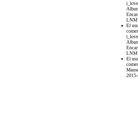
i_love
Album
Encar
LNM
El us
comen
i_love
Album
Encar
LNM
El us
comen
Manse
2015-