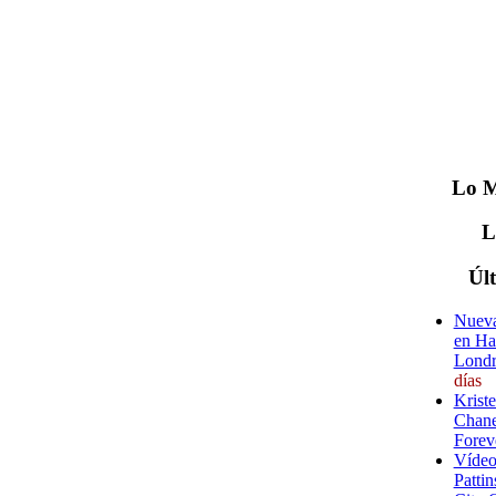
Lo
M
Úl
Nueva
en Ha
Londr
días
Krist
Chane
Forev
Vídeo
Pattin