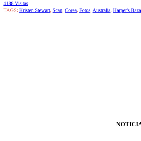
4188 Visitas
TAGS:
Kristen Stewart
,
Scan
,
Corea
,
Fotos
,
Australia
,
Harper's Baza
NOTICIA