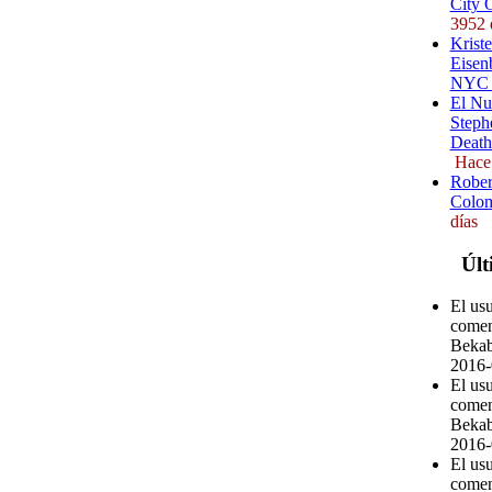
City 
3952 
Kriste
Eisenb
NYC (
El Nu
Steph
Death
Hace
Rober
Colom
días
Últ
El us
comen
Bekab
2016-
El us
comen
Bekab
2016-
El us
comen