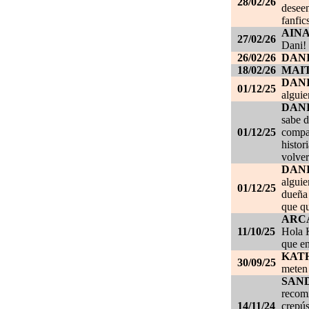
28/02/26
deseen
fanfic
AIN
27/02/26
Dani!
26/02/26
DANI
18/02/26
MAI
DAN
01/12/25
alguie
DAN
sabe d
01/12/25
compañ
histor
volver
DAN
alguie
01/12/25
dueña 
que qu
ARC
11/10/25
Hola K
que en
KAT
30/09/25
meten 
SAN
recom
14/11/24
crepús