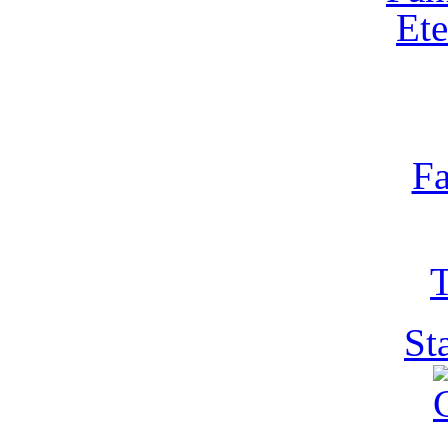
Ete
Fa
T
St