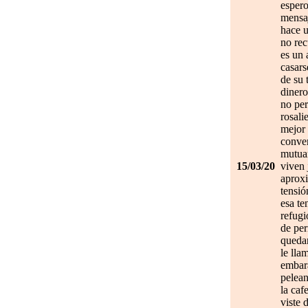
espero
mensa
hace u
no re
es un 
casars
de su 
dinero
no per
rosali
mejor 
conve
mutuam
15/03/20
viven 
aprox
tensió
esa te
refugi
de per
quedan
le lla
embar
pelean
la caf
viste 