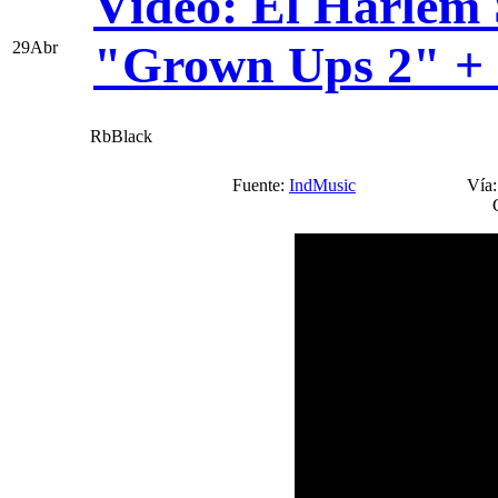
Vídeo: El Harlem 
"Grown Ups 2" + 
29
Abr
RbBlack
Fuente:
IndMusic
Vía