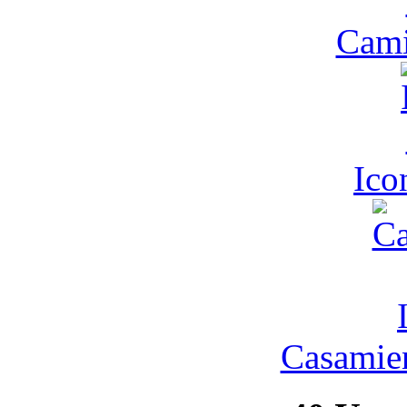
Cam
Ic
Casamien