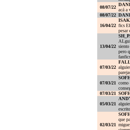
DANI
08/07/22
acá a 
08/07/22
DANI
ISAK
16/04/22
fics E
pesar 
SH_
ALgui
13/04/22
siento
pero q
fanfic
FAL
07/03/22
alguie
pareja
SOF
07/03/21
como c
conseg
07/03/21
SOF
AND
05/03/21
alguie
escrit
SOF
que pa
02/03/21
migue
siemrp