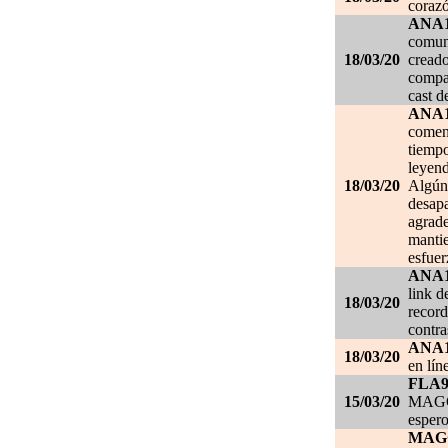
corazó
ANA
comuni
18/03/20
creado
compar
cast d
ANA
comen
tiempo
leyend
18/03/20
Algún 
desapa
agrade
mantie
esfuer
ANA
link d
18/03/20
record
contra
ANA
18/03/20
en lín
FLA
15/03/20
MAGGI
espero
MAG