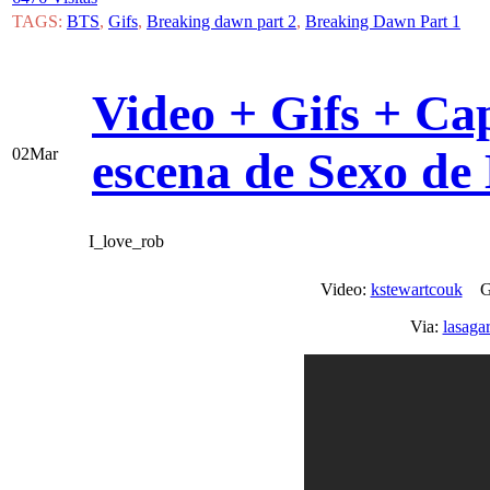
TAGS:
BTS
,
Gifs
,
Breaking dawn part 2
,
Breaking Dawn Part 1
Video + Gifs + Ca
escena de Sexo de
02
Mar
I_love_rob
Video:
kstewartcouk
Gi
Via:
lasaga