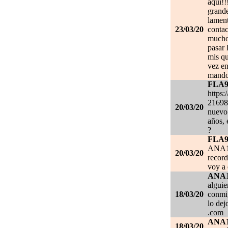
aquí!!
grand
lament
23/03/20
contac
mucho.
pasar 
mis qu
vez en
mando
FLA
https:
21698
20/03/20
nuevo 
años, 
?
FLA
ANA1
20/03/20
record
voy a 
ANA
alguie
18/03/20
conmig
lo de
.com
ANA
18/03/20