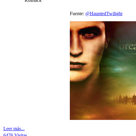
RbBlack
Fuente:
@HauntedTwilight
V
Leer más...
6476 Visitas