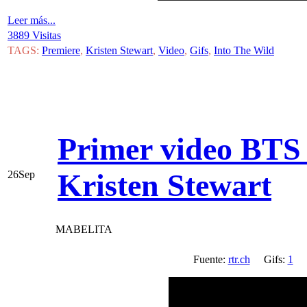
Leer más...
3889 Visitas
TAGS:
Premiere
,
Kristen Stewart
,
Video
,
Gifs
,
Into The Wild
Primer video BTS +
Kristen Stewart
26
Sep
MABELITA
Fuente:
rtr.ch
Gifs:
1
V