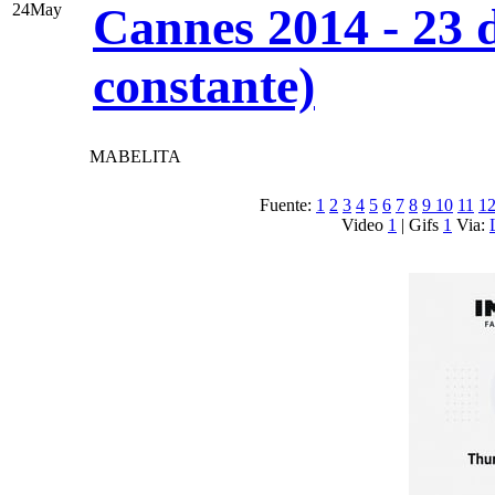
Cannes 2014 - 23 
24
May
constante)
MABELITA
Fuente:
1
2
3
4
5
6
7
8
9
10
11
1
Video
1
| Gifs
1
Via: