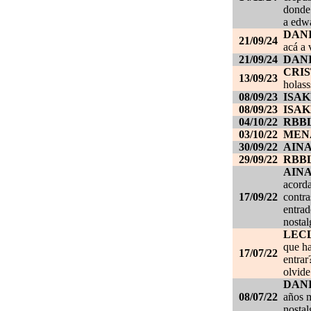
donde
a edwa
DANI
21/09/24
acá a 
21/09/24
DANI
CRI
13/09/23
holass
08/09/23
ISAK
08/09/23
ISAK
04/10/22
RBB
03/10/22
MEN
30/09/22
AIN
29/09/22
RBB
AIN
acorda
17/09/22
contra
entrad
nostal
LEC
que ha
17/07/22
entrar
olvide
DANI
08/07/22
años m
nostal