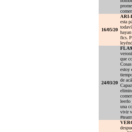
nombre
promet
coment
ARI-
esta p
todaví
16/05/20
hayan 
fics. 
leyénd
FLA
veroni
que co
Cosas 
estoy
tiempo
de acá
24/03/20
Capaz 
elimin
coment
leerlo
una co
vivir 
#team
VER
despué