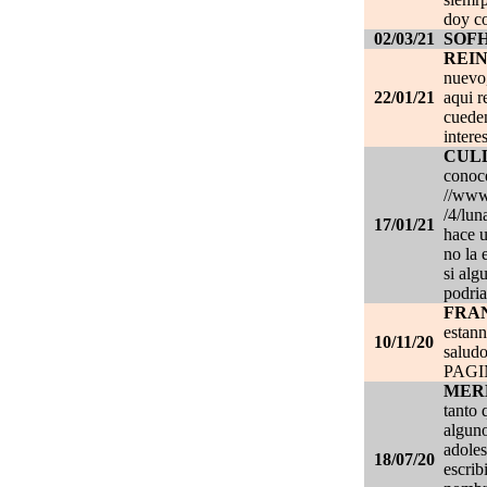
doy co
02/03/21
SOF
REI
nuevo,
22/01/21
aqui r
cueden
intere
CUL
conoce
//www.
/4/lun
17/01/21
hace u
no la 
si alg
podria
FRA
estan
10/11/20
salud
PAG
MER
tanto 
alguno
adoles
18/07/20
escrib