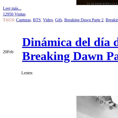
Leer más...
12950 Visitas
TAGS:
Capturas
,
BTS
,
Video
,
Gifs
,
Breaking Dawn Parte 2
,
Breaki
Dinámica del día d
Breaking Dawn Pa
20
Feb
Lesten