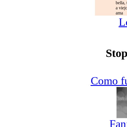
bella,
a viej
ama
L
Stop
Como f
Fan