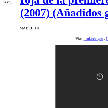
08
Feb
(2007) (Añadidos g
MABELITA
Via:
itsoktobeyou
/
L