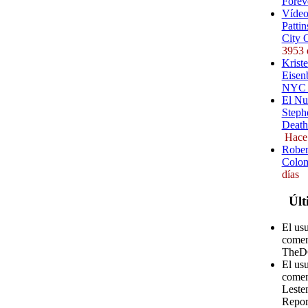
Forev
Vídeo
Pattin
City 
3953 
Kriste
Eisenb
NYC (
El Nu
Steph
Death
Hace
Rober
Colom
días
Últ
El usu
comen
TheD
El us
comen
Leste
Repor