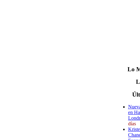
Lo
M
Úl
Nueva
en Ha
Londr
días
Krist
Chane