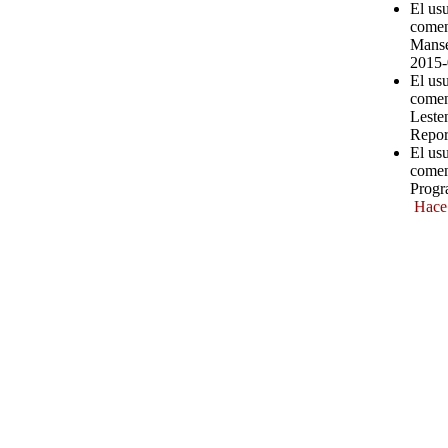
El us
comen
Manse
2015-
El us
comen
Leste
Repor
El usu
comen
Progr
Hace