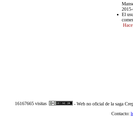
Manse
2015-
El us
comen
Hace
16167665 visitas
- Web no oficial de la saga Cre
Contacto:
l