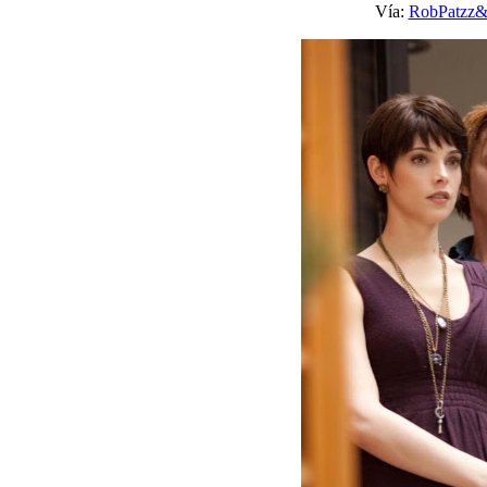
Vía:
RobPatzz&