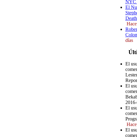
NYC (
El Nu
Steph
Death
Hace
Rober
Colom
días
Últ
El us
comen
Leste
Repor
El us
comen
Bekab
2016-
El us
comen
Progr
Hace
El us
comen