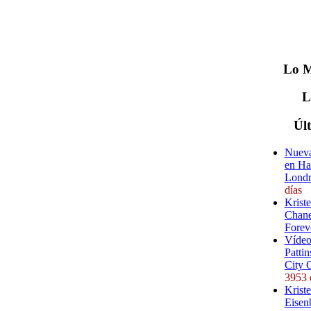
Lo
M
Úl
Nueva
en Ha
Londr
días
Krist
Chane
Forev
Vídeo
Pattin
City 
3953 
Kriste
Eisenb