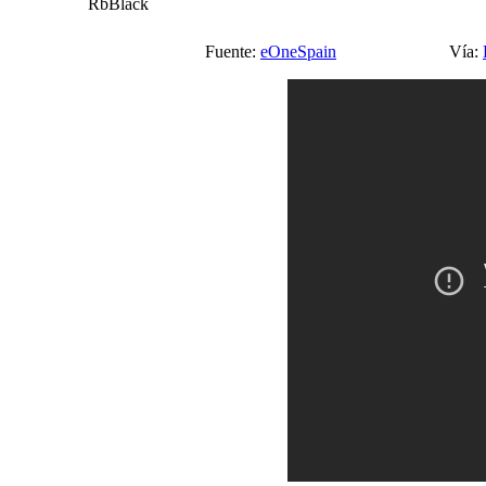
RbBlack
Fuente:
eOneSpain
Vía: