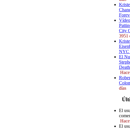
Krist
Chane
Forev
Vídeo
Pattin
City 
3951 
Kriste
Eisenb
NYC (
El Nu
Steph
Death
Hace
Rober
Colom
días
Últ
El us
comen
Hace
El us