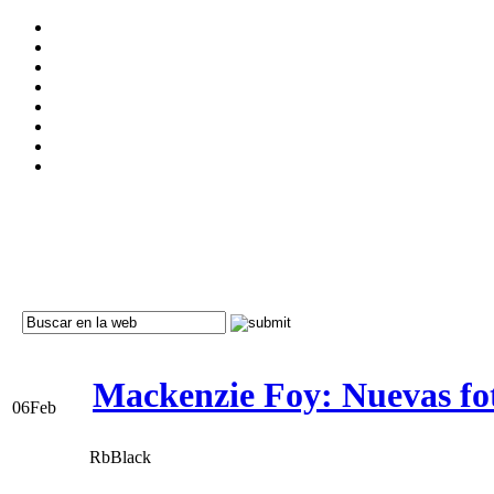
Mackenzie Foy: Nuevas fot
06
Feb
RbBlack