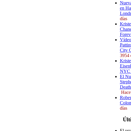
Nueva
en Ha
Londr
días
Krist
Chane
Forev
Vídeo
Pattin
City 
3954 
Kriste
Eisenb
NYC (
El Nu
Steph
Death
Hace
Rober
Colom
días
Últ
El us