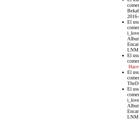
comen
Bekab
2016-
El us
comen
i_love
Album
Encar
LNM
El us
comen
Hace
El us
comen
TheD
El us
comen
i_love
Album
Encar
LNM