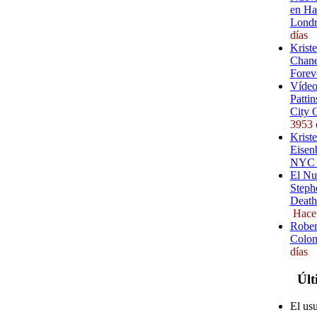
en Ha
Londr
días
Krist
Chane
Forev
Vídeo
Pattin
City 
3953 
Kriste
Eisenb
NYC (
El Nu
Steph
Death
Hace
Rober
Colom
días
Últ
El us