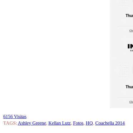
6156 Visitas
TAGS:
Ashley Greene
,
Kellan Lutz
,
Fotos
,
HQ
,
Coachella 2014