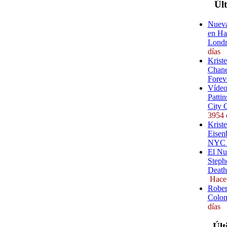
Úl
Nueva
en Ha
Londr
días
Krist
Chane
Forev
Vídeo
Pattin
City 
3954 
Kriste
Eisenb
NYC (
El Nu
Steph
Death
Hace
Rober
Colom
días
Últ