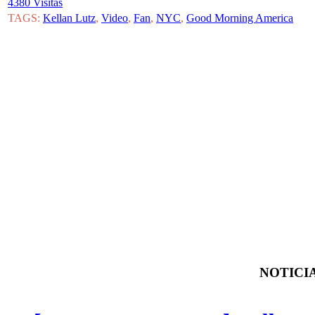
4380 Visitas
TAGS:
Kellan Lutz
,
Video
,
Fan
,
NYC
,
Good Morning America
NOTICIA