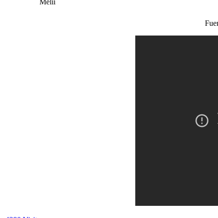
Melii
Fue