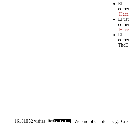
El us
comen
Hace
El us
comen
Hace
El us
comen
TheD
16181852 visitas
- Web no oficial de la saga Cre