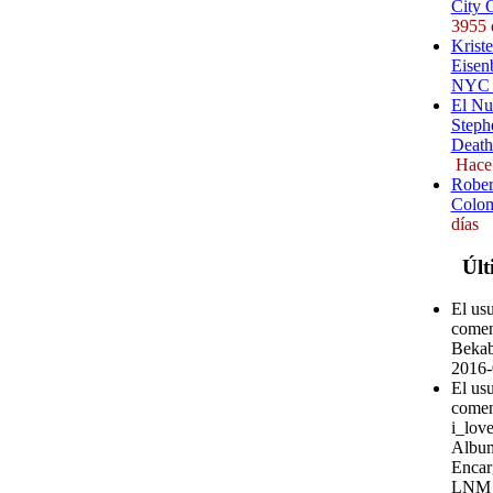
City 
3955 
Kriste
Eisenb
NYC (
El Nu
Steph
Death
Hace
Rober
Colom
días
Últ
El us
comen
Bekab
2016-
El usu
comen
i_love
Album
Encar
LNM