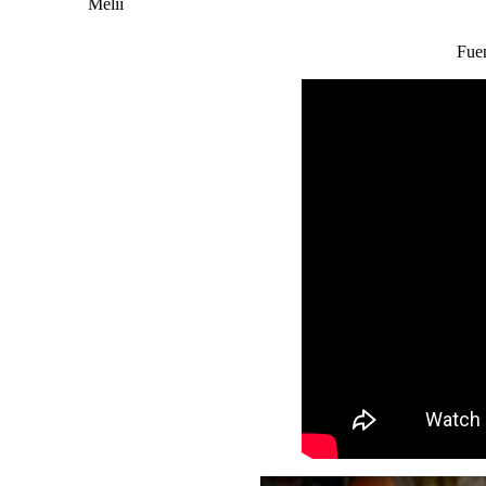
Melii
Fue