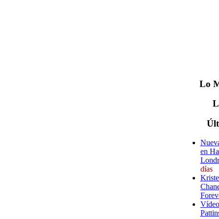
Lo
M
Úl
Nueva
en Ha
Londr
días
Krist
Chane
Forev
Vídeo
Pattin