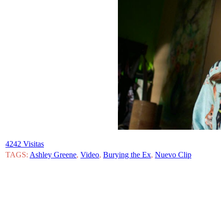
4242 Visitas
TAGS:
Ashley Greene
,
Video
,
Burying the Ex
,
Nuevo Clip