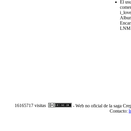
El us
comen
i_love
Album
Encar
LNM
16165717 visitas
- Web no oficial de la saga Cre
Contacto:
l