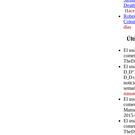
Death
Hace
Rober
Colom
días
Últ
El us
comen
TheD
El u
Ð¸Ðº
Ð¸Ð±Ð
notici
seman
minut
El us
comen
Manse
2015-
El us
comen
TheD