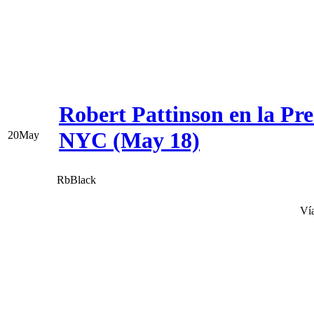
Robert Pattinson en la P
NYC (May 18)
20
May
RbBlack
Ví