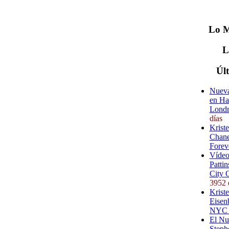
Lo
M
Úl
Nueva
en Ha
Londr
días
Krist
Chane
Forev
Vídeo
Pattin
City 
3952 
Kriste
Eisenb
NYC (
El Nu
Steph