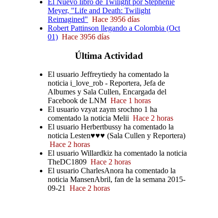
El Nuevo libro de Twilight por Stephenie
Meyer, "Life and Death: Twilight
Reimagined"
Hace 3956 días
Robert Pattinson llegando a Colombia (Oct
01)
Hace 3956 días
Última
Actividad
El usuario Jeffreytiedy ha comentado la
noticia i_love_rob - Reportera, Jefa de
Albumes y Sala Cullen, Encargada del
Facebook de LNM
Hace 1 horas
El usuario vzyat zaym srochno 1 ha
comentado la noticia Melii
Hace 2 horas
El usuario Herbertbussy ha comentado la
noticia Lesten♥♥♥ (Sala Cullen y Reportera)
Hace 2 horas
El usuario Willardkiz ha comentado la noticia
TheDC1809
Hace 2 horas
El usuario CharlesAnora ha comentado la
noticia MansenAbril, fan de la semana 2015-
09-21
Hace 2 horas