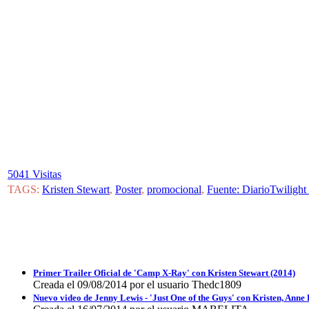
5041 Visitas
TAGS:
Kristen Stewart
,
Poster
,
promocional
,
Fuente: DiarioTwiligh
Primer Trailer Oficial de 'Camp X-Ray' con Kristen Stewart (2014)
Creada el 09/08/2014 por el usuario Thedc1809
Nuevo video de Jenny Lewis - 'Just One of the Guys' con Kristen, Ann