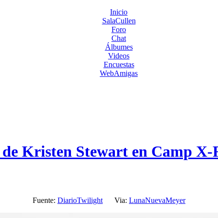
Inicio
SalaCullen
Foro
Chat
Álbumes
Videos
Encuestas
WebAmigas
 de Kristen Stewart en Camp X-
Fuente:
DiarioTwilight
Via:
LunaNuevaMeyer