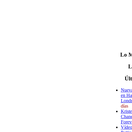
Lo
M
Úl
Nueva
en Ha
Londr
días
Krist
Chane
Forev
Vídeo