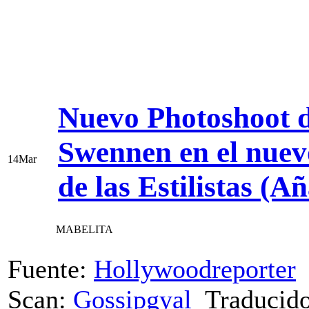
Nuevo Photoshoot d
Swennen en el nue
14
Mar
de las Estilistas (A
MABELITA
Fuente:
Hollywoodreporter
Scan:
Gossipgyal
Traducido