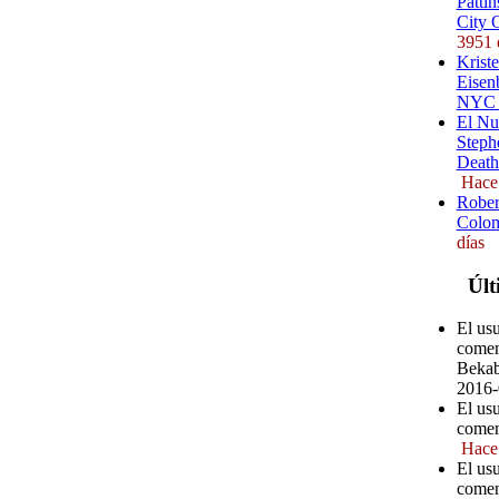
Pattin
City 
3951 
Kriste
Eisenb
NYC (
El Nu
Steph
Death
Hace
Rober
Colom
días
Últ
El us
comen
Bekab
2016-
El us
comen
Hace
El us
comen