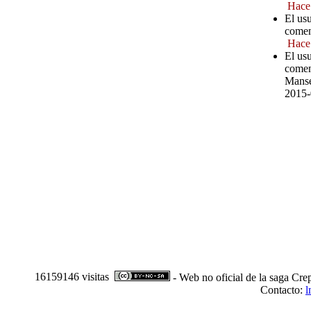
Hace
El us
comen
Hace
El us
comen
Manse
2015-
16159146 visitas
- Web no oficial de la saga Cre
Contacto:
l