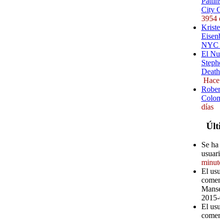
Pattin
City 
3954 
Kriste
Eisenb
NYC (
El Nu
Steph
Death
Hace
Rober
Colom
días
Últ
Se ha 
usuar
minut
El us
comen
Manse
2015-
El us
comen