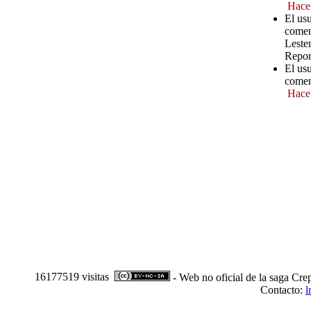
Hace
El usu
comen
Leste
Repor
El us
comen
Hace
16177519 visitas
- Web no oficial de la saga Cre
Contacto:
l