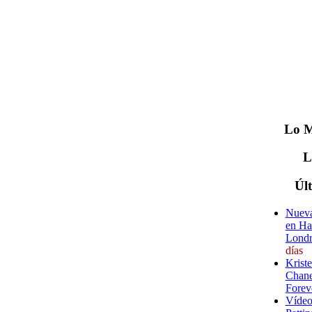
Lo
M
Úl
Nueva
en Ha
Londr
días
Krist
Chane
Forev
Vídeo