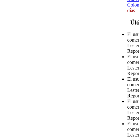
Colom
días
Últ
El us
comen
Leste
Repor
El usu
comen
Leste
Repor
El us
comen
Leste
Repor
El us
comen
Leste
Repor
El us
comen
Leste