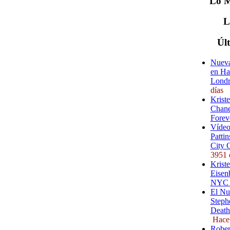
Lo
M
Úl
Nueva
en Ha
Londr
días
Krist
Chane
Forev
Vídeo
Pattin
City 
3951 
Kriste
Eisenb
NYC (
El Nu
Steph
Death
Hace
Rober