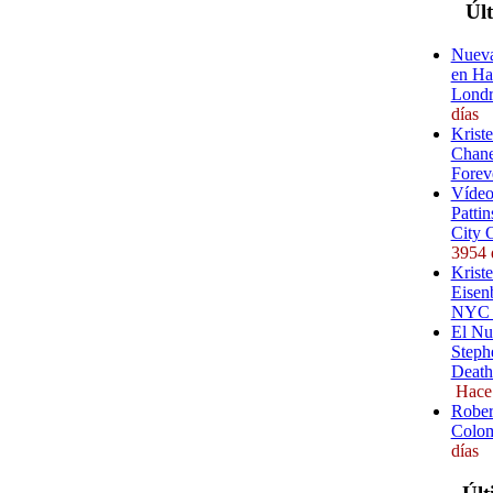
Úl
Nueva
en Ha
Londr
días
Krist
Chane
Forev
Vídeo
Pattin
City 
3954 
Kriste
Eisenb
NYC (
El Nu
Steph
Death
Hace
Rober
Colom
días