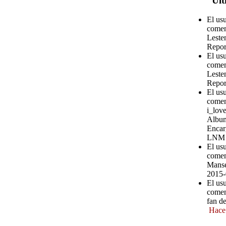
Últ
El us
comen
Leste
Repor
El us
comen
Leste
Repor
El us
comen
i_love
Album
Encar
LNM
El us
comen
Manse
2015-
El us
comen
fan d
Hace