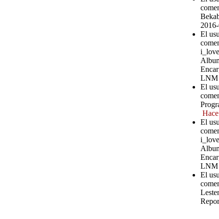
comen
Bekab
2016-
El us
comen
i_love
Album
Encar
LNM
El us
comen
Progr
Hace
El us
comen
i_love
Album
Encar
LNM
El us
comen
Leste
Repor