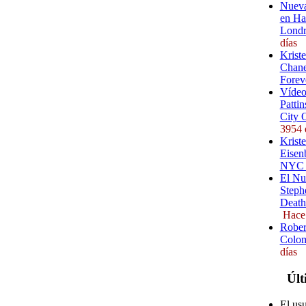
Nueva
en Ha
Londr
días
Krist
Chane
Forev
Vídeo
Pattin
City 
3954 
Kriste
Eisenb
NYC (
El Nu
Steph
Death
Hace
Rober
Colom
días
Últ
El us