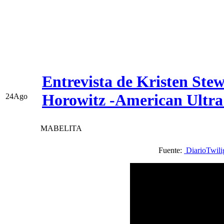
Entrevista de Kristen Ste
Horowitz -American Ultr
24
Ago
MABELITA
Fuente:
DiarioTwili