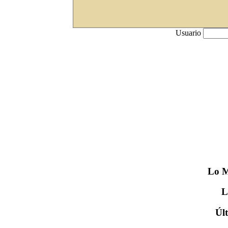
Usuario
Lo
M
Úl