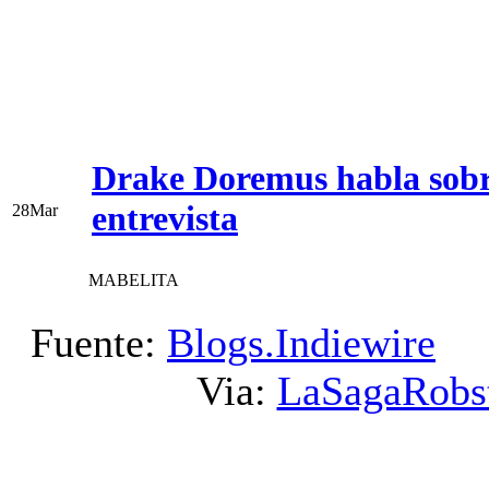
Drake Doremus habla sobre
entrevista
28
Mar
MABELITA
Fuente:
Blogs.Indiewire
T
Via:
LaSagaRobs