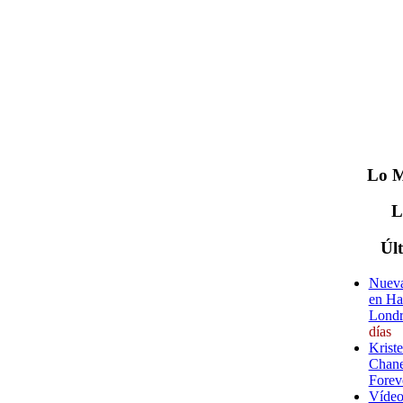
Lo
M
Úl
Nueva
en Ha
Londr
días
Krist
Chane
Forev
Vídeo