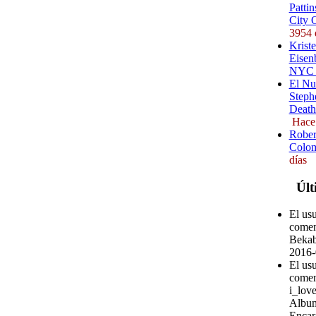
Pattin
City 
3954 
Kriste
Eisenb
NYC (
El Nu
Steph
Death
Hace
Rober
Colom
días
Últ
El us
comen
Bekab
2016-
El us
comen
i_love
Album
Encar