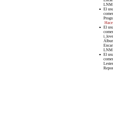
LNM
El us
comen
Progr
Hace
El us
comen
i_love
Album
Encar
LNM
El us
comen
Leste
Repor