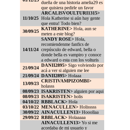
dueña de una historia amelia29 es
que quisiera pedirle un favor
ARCALISVOULTURI1315>
11/10/25
Hola Katherine si aún hay gente
que entra! Todo bien?
KATHERINE>
Hola, aun se
30/09/25
meten a este blog?
SANDY ROSE>
Hola,
recomiendenme fanfics de
14/11/24
crepúsculo de edward, bella o
donde bella es vampiro y conoce
a edward o esta con los volturis
DANII2895>
Sigo volviendo por
21/09/24
acá a ver si alguien me lee
21/09/24
DANII2895>
Holaaa
CRISTIVAMPIZOMBI>
13/09/23
holasss
08/09/23
ISAKRISTEN>
alguien por aqui
08/09/23
ISAKRISTEN>
holis
04/10/22
RBBLACK>
Hola
03/10/22
MENACULLEN>
Holisssss
30/09/22
AINACULLEN13>
Hooollaa
29/09/22
RBBLACK>
Holaaaaa
AINACULLEN13>
Yo si me
acordaba de mi usuario y