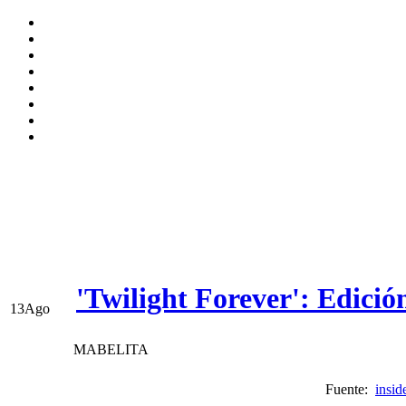
'Twilight Forever': Edició
13
Ago
MABELITA
Fuente:
insi