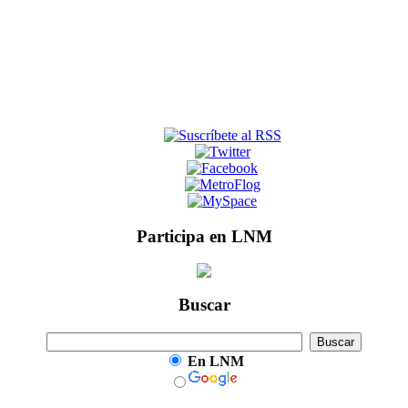
Participa en LNM
Buscar
En LNM