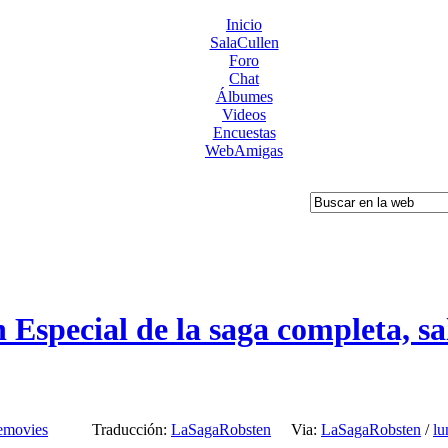
Inicio
SalaCullen
Foro
Chat
Álbumes
Videos
Encuestas
WebAmigas
n Especial de la saga completa, 
demovies
Traducción:
LaSagaRobsten
Via:
LaSagaRobsten
/
lu