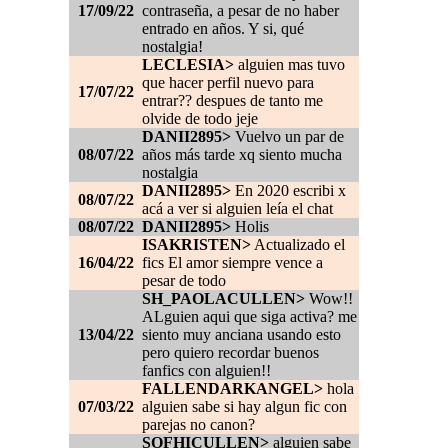
17/09/22
contraseña, a pesar de no haber
entrado en años. Y si, qué
nostalgia!
LECLESIA>
alguien mas tuvo
que hacer perfil nuevo para
17/07/22
entrar?? despues de tanto me
olvide de todo jeje
DANII2895>
Vuelvo un par de
08/07/22
años más tarde xq siento mucha
nostalgia
DANII2895>
En 2020 escribi x
08/07/22
acá a ver si alguien leía el chat
08/07/22
DANII2895>
Holis
ISAKRISTEN>
Actualizado el
16/04/22
fics El amor siempre vence a
pesar de todo
SH_PAOLACULLEN>
Wow!!
ALguien aqui que siga activa? me
13/04/22
siento muy anciana usando esto
pero quiero recordar buenos
fanfics con alguien!!
FALLENDARKANGEL>
hola
07/03/22
alguien sabe si hay algun fic con
parejas no canon?
SOFHICULLEN>
alguien sabe