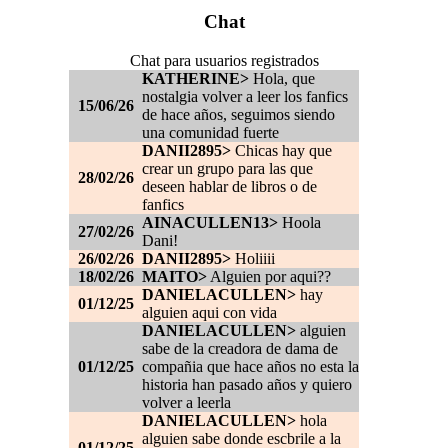
Chat
Chat para usuarios registrados
KATHERINE>
Hola, que
nostalgia volver a leer los fanfics
15/06/26
de hace años, seguimos siendo
una comunidad fuerte
DANII2895>
Chicas hay que
crear un grupo para las que
28/02/26
deseen hablar de libros o de
fanfics
AINACULLEN13>
Hoola
27/02/26
Dani!
26/02/26
DANII2895>
Holiiii
18/02/26
MAITO>
Alguien por aqui??
DANIELACULLEN>
hay
01/12/25
alguien aqui con vida
DANIELACULLEN>
alguien
sabe de la creadora de dama de
01/12/25
compañia que hace años no esta la
historia han pasado años y quiero
volver a leerla
DANIELACULLEN>
hola
alguien sabe donde escbrile a la
01/12/25