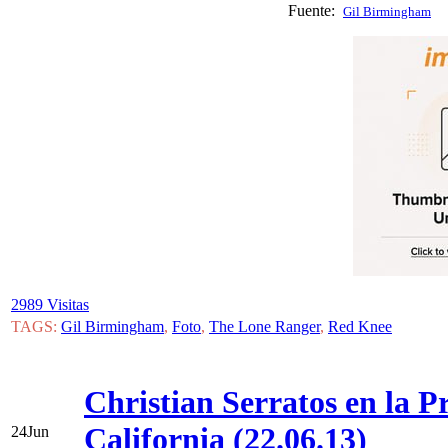
Fuente:
Gil Birmingham
V
2989 Visitas
TAGS:
Gil Birmingham
,
Foto
,
The Lone Ranger
,
Red Knee
Christian Serratos en la 
California (22.06.13)
24
Jun