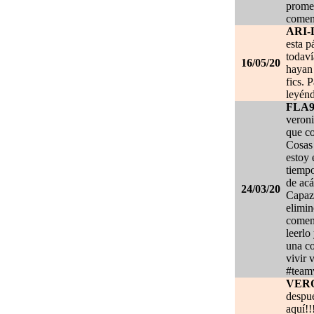
promet
coment
ARI-
esta p
todaví
16/05/20
hayan 
fics. 
leyénd
FLA
veroni
que co
Cosas 
estoy
tiempo
de acá
24/03/20
Capaz 
elimin
coment
leerlo
una co
vivir 
#team
VER
despué
aquí!!