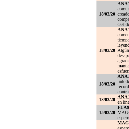
ANA
comuni
18/03/20
creado
compar
cast d
ANA
comen
tiempo
leyend
18/03/20
Algún 
desapa
agrade
mantie
esfuer
ANA
link d
18/03/20
record
contra
ANA
18/03/20
en lín
FLA
15/03/20
MAGGI
espero
MAG
espero