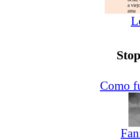
a viej
ama
L
Stop
Como f
Fan