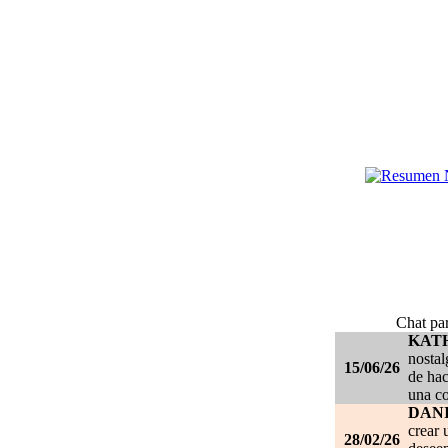
Chat par
KAT
nostal
15/06/26
de hac
una c
DANI
crear 
28/02/26