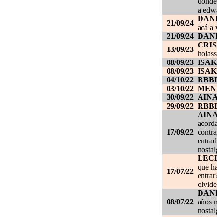
donde
a edwa
DANI
21/09/24
acá a 
21/09/24
DANI
CRI
13/09/23
holass
08/09/23
ISAK
08/09/23
ISAK
04/10/22
RBB
03/10/22
MEN
30/09/22
AIN
29/09/22
RBB
AIN
acorda
17/09/22
contra
entrad
nostal
LEC
que ha
17/07/22
entrar
olvide
DANI
08/07/22
años m
nostal