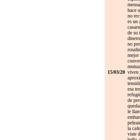
mensa
hace u
no re
es un 
casars
de su 
dinero
no per
rosali
mejor 
conve
mutuam
15/03/20
viven 
aprox
tensió
esa te
refugi
de per
quedan
le lla
embar
pelean
la caf
viste 
bella,