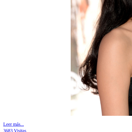
Leer más...
3683 Visitas