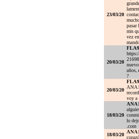
grand
lament
23/03/20
contac
mucho.
pasar 
mis qu
vez en
mando
FLA
https:
21698
20/03/20
nuevo 
años, 
?
FLA
ANA1
20/03/20
record
voy a 
ANA
alguie
18/03/20
conmig
lo de
.com
ANA
18/03/20
corazó