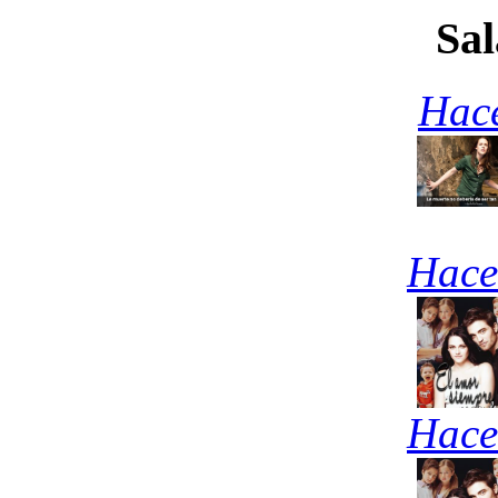
Sal
Hace
Hace
Hace