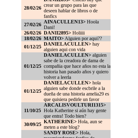
crear un grupo para las que
28/02/26
deseen hablar de libros o de
fanfics
AINACULLEN13>
Hoola
27/02/26
Dani!
26/02/26
DANII2895>
Holiiii
18/02/26
MAITO>
Alguien por aqui??
DANIELACULLEN>
hay
01/12/25
alguien aqui con vida
DANIELACULLEN>
alguien
sabe de la creadora de dama de
01/12/25
compañia que hace años no esta la
historia han pasado años y quiero
volver a leerla
DANIELACULLEN>
hola
alguien sabe donde escbrile a la
01/12/25
dueña de una historia amelia29 es
que quisiera pedirle un favor
ARCALISVOULTURI1315>
11/10/25
Hola Katherine si aún hay gente
que entra! Todo bien?
KATHERINE>
Hola, aun se
30/09/25
meten a este blog?
SANDY ROSE>
Hola,