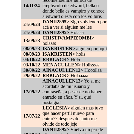
recomiendenme fanfics de
14/11/24
crepúsculo de edward, bella o
donde bella es vampiro y conoce
a edward o esta con los volturis
DANII2895>
Sigo volviendo por
21/09/24
acá a ver si alguien me lee
21/09/24
DANII2895>
Holaaa
CRISTIVAMPIZOMBI>
13/09/23
holasss
08/09/23
ISAKRISTEN>
alguien por aqui
08/09/23
ISAKRISTEN>
holis
04/10/22
RBBLACK>
Hola
03/10/22
MENACULLEN>
Holisssss
30/09/22
AINACULLEN13>
Hooollaa
29/09/22
RBBLACK>
Holaaaaa
AINACULLEN13>
Yo si me
acordaba de mi usuario y
17/09/22
contraseña, a pesar de no haber
entrado en años. Y si, qué
nostalgia!
LECLESIA>
alguien mas tuvo
que hacer perfil nuevo para
17/07/22
entrar?? despues de tanto me
olvide de todo jeje
DANII2895>
Vuelvo un par de