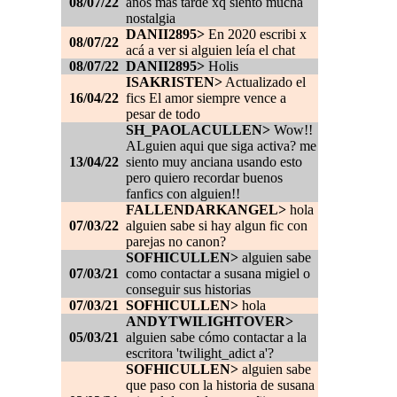
08/07/22
años más tarde xq siento mucha
nostalgia
DANII2895>
En 2020 escribi x
08/07/22
acá a ver si alguien leía el chat
08/07/22
DANII2895>
Holis
ISAKRISTEN>
Actualizado el
16/04/22
fics El amor siempre vence a
pesar de todo
SH_PAOLACULLEN>
Wow!!
ALguien aqui que siga activa? me
13/04/22
siento muy anciana usando esto
pero quiero recordar buenos
fanfics con alguien!!
FALLENDARKANGEL>
hola
07/03/22
alguien sabe si hay algun fic con
parejas no canon?
SOFHICULLEN>
alguien sabe
07/03/21
como contactar a susana migiel o
conseguir sus historias
07/03/21
SOFHICULLEN>
hola
ANDYTWILIGHTOVER>
05/03/21
alguien sabe cómo contactar a la
escritora 'twilight_adict a'?
SOFHICULLEN>
alguien sabe
que paso con la historia de susana