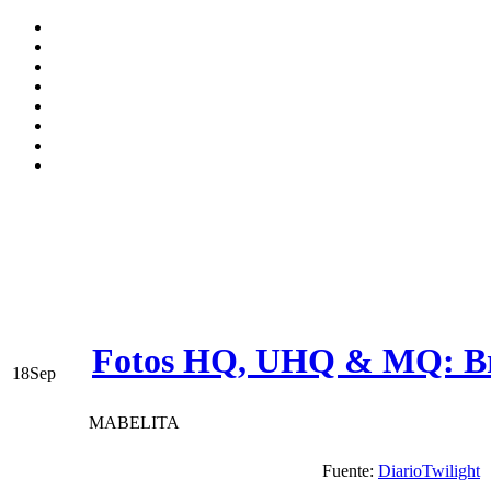
Fotos HQ, UHQ & MQ: Bry
18
Sep
MABELITA
Fuente:
DiarioTwilight