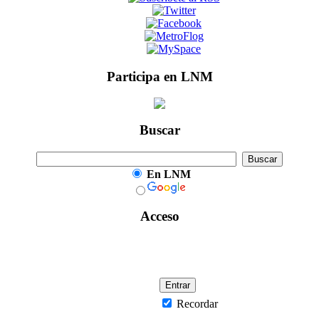
Participa en LNM
Buscar
En LNM
Acceso
Recordar