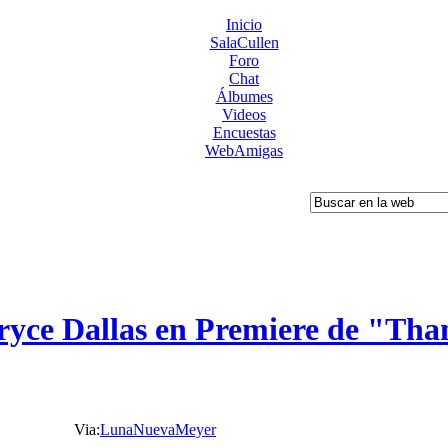
Inicio
SalaCullen
Foro
Chat
Álbumes
Videos
Encuestas
WebAmigas
ce Dallas en Premiere de "Tha
Via:
LunaNuevaMeyer