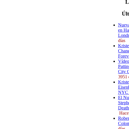
Úl
Nueva
en Ha
Londr
días
Krist
Chane
Forev
Vídeo
Pattin
City 
3951 
Kriste
Eisenb
NYC (
El Nu
Steph
Death
Hace
Rober
Colom
días