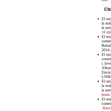
Últ
El us
la not
la se
10 mi
El us
comen
Bekab
2016-
El us
comen
i_love
Album
Encar
LNM
El us
la not
la se
horas
El us
comen
Hace