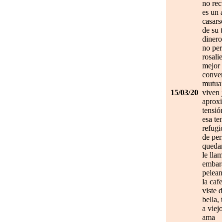
no re
es un 
casars
de su 
dinero
no per
rosali
mejor 
conve
mutuam
15/03/20
viven 
aprox
tensió
esa te
refugi
de per
quedan
le lla
embar
pelean
la caf
viste 
bella,
a viej
ama