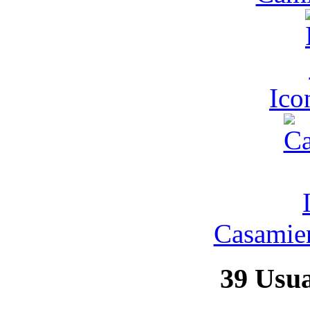
Ic
Casamien
39
Usuar