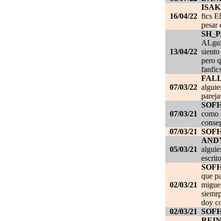
ISAK
16/04/22
fics E
pesar 
SH_
ALgui
13/04/22
siento
pero q
fanfic
FAL
07/03/22
alguie
pareja
SOF
07/03/21
como c
conseg
07/03/21
SOF
AND
05/03/21
alguie
escrit
SOF
que pa
02/03/21
migue
siemrp
doy co
02/03/21
SOF
REI