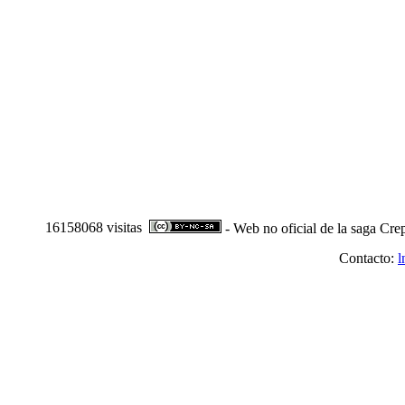
16158068 visitas
- Web no oficial de la saga Cre
Contacto:
l