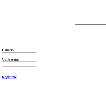
Usuario
Contraseña
Regístrate