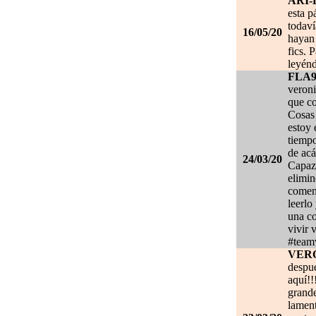
ARI-
esta p
todaví
16/05/20
hayan 
fics. 
leyénd
FLA
veroni
que co
Cosas 
estoy
tiempo
de acá
24/03/20
Capaz 
elimin
coment
leerlo
una co
vivir 
#team
VER
despué
aquí!!
grand
lament