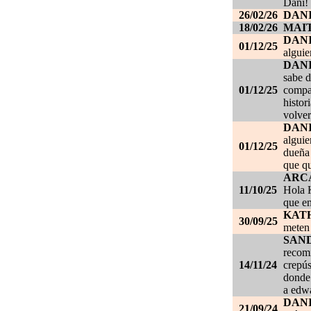
Dani!
26/02/26
DANI
18/02/26
MAI
DAN
01/12/25
alguie
DAN
sabe d
01/12/25
compañ
histor
volver
DAN
alguie
01/12/25
dueña 
que qu
ARC
11/10/25
Hola K
que en
KAT
30/09/25
meten 
SAN
recom
14/11/24
crepús
donde
a edwa
DANI
21/09/24