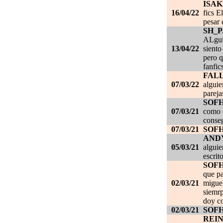
ISAK
16/04/22
fics E
pesar 
SH_
ALgui
13/04/22
siento
pero q
fanfic
FAL
07/03/22
alguie
pareja
SOF
07/03/21
como c
conseg
07/03/21
SOF
AND
05/03/21
alguie
escrit
SOF
que pa
02/03/21
migue
siemrp
doy co
02/03/21
SOF
REI