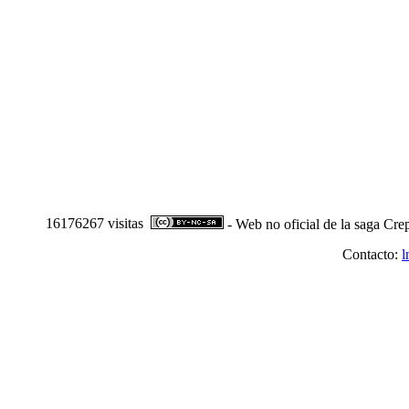
16176267 visitas
- Web no oficial de la saga Cre
Contacto:
l