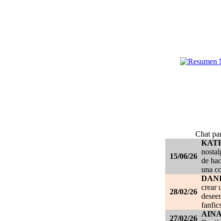
Chat par
KAT
nostal
15/06/26
de hac
una c
DANI
crear 
28/02/26
deseen
fanfic
AIN
27/02/26