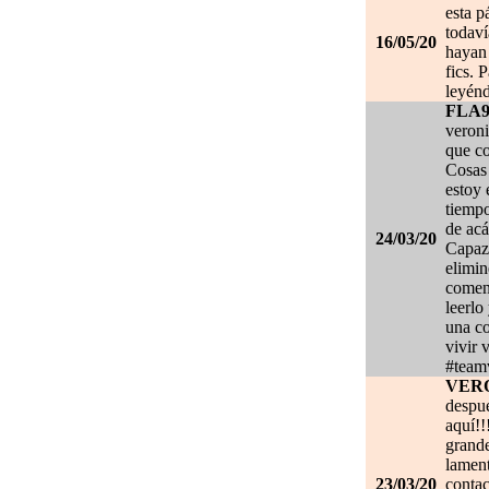
esta p
todaví
16/05/20
hayan 
fics. 
leyénd
FLA
veroni
que co
Cosas 
estoy
tiempo
de acá
24/03/20
Capaz 
elimin
coment
leerlo
una co
vivir 
#team
VER
despué
aquí!!
grand
lament
23/03/20
contac