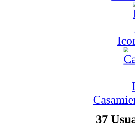
Ic
Casamien
37
Usuar