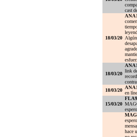
compar
cast d
ANA
comen
tiempo
leyend
18/03/20
Algún 
desapa
agrade
mantie
esfuer
ANA
link d
18/03/20
record
contra
ANA
18/03/20
en lín
FLA
15/03/20
MAGGI
espero
MAG
espero
mensa
hace u
no re