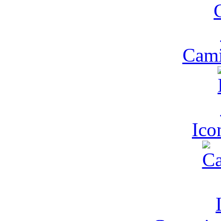
Cam
Ic