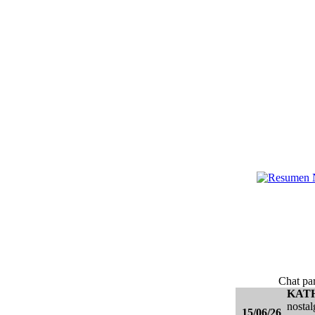
Chat par
KAT
nostal
15/06/26