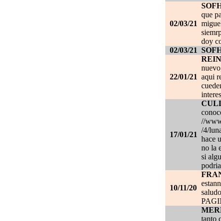
SOF
que pa
02/03/21
migue
siemrp
doy co
02/03/21
SOF
REI
nuevo,
22/01/21
aqui r
cueden
intere
CUL
conoce
//www.
/4/lun
17/01/21
hace u
no la 
si alg
podria
FRA
estan
10/11/20
salud
PAG
MER
tanto 