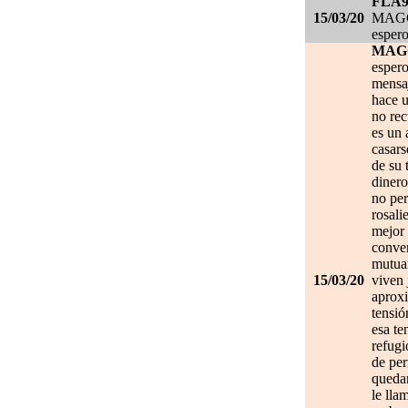
FLA
15/03/20
MAGGI
espero
MAG
espero
mensa
hace u
no re
es un 
casars
de su 
dinero
no per
rosali
mejor 
conve
mutuam
15/03/20
viven 
aprox
tensió
esa te
refugi
de per
quedan
le lla