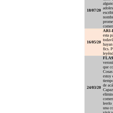
alguno
adoles
18/07/20
escrib
nombre
promet
coment
ARI-
esta p
todaví
16/05/20
hayan 
fics. 
leyénd
FLA
veroni
que co
Cosas 
estoy
tiempo
de acá
24/03/20
Capaz 
elimin
coment
leerlo
una co
vivir 