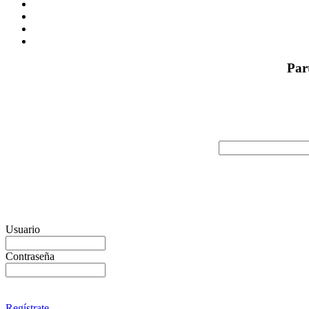
Par
Usuario
Contraseña
Regístrate