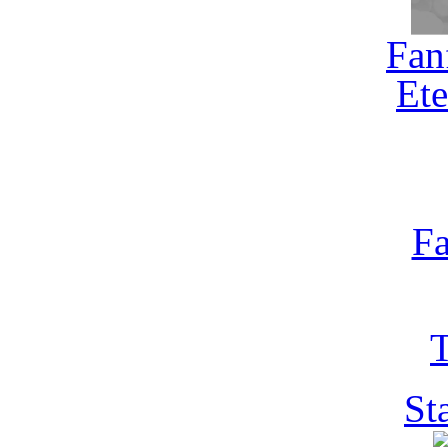
Fan
Ete
Fa
T
St