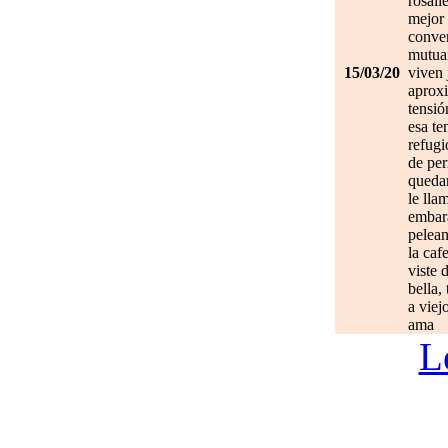
rosali
mejor 
conve
mutuam
15/03/20
viven 
aprox
tensió
esa te
refugi
de per
quedan
le lla
embar
pelean
la caf
viste 
bella,
a viej
ama
L