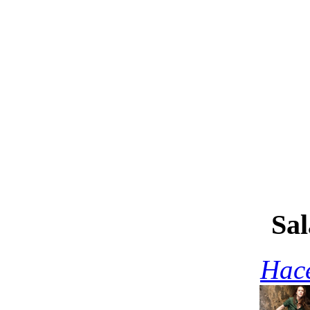
Sal
Hace