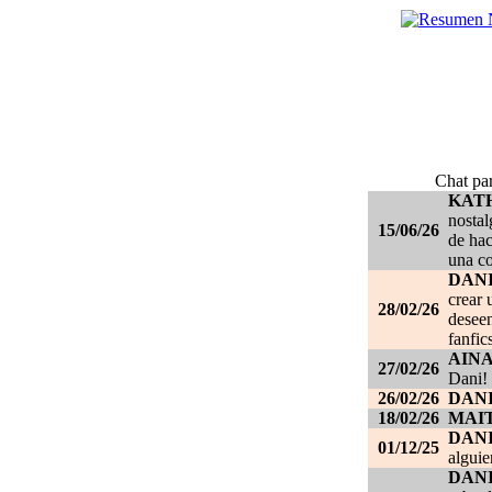
Chat par
KAT
nostal
15/06/26
de hac
una c
DANI
crear 
28/02/26
deseen
fanfic
AIN
27/02/26
Dani!
26/02/26
DANI
18/02/26
MAI
DAN
01/12/25
alguie
DAN