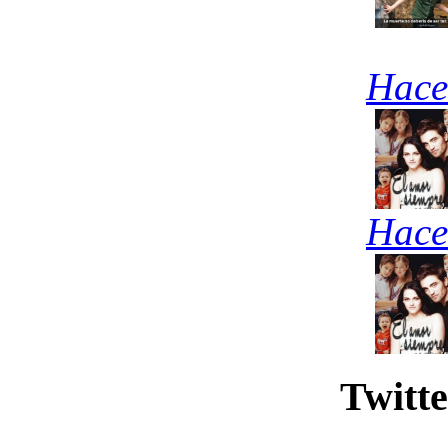
Hace
Hace
Twitte