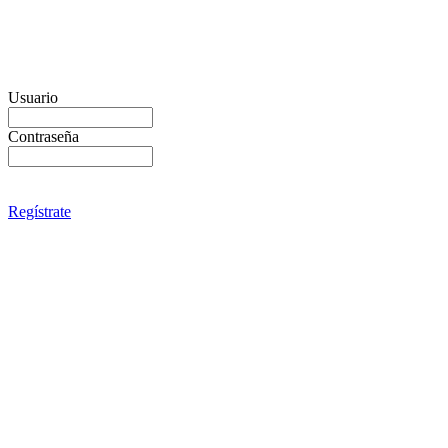
Usuario
Contraseña
Regístrate