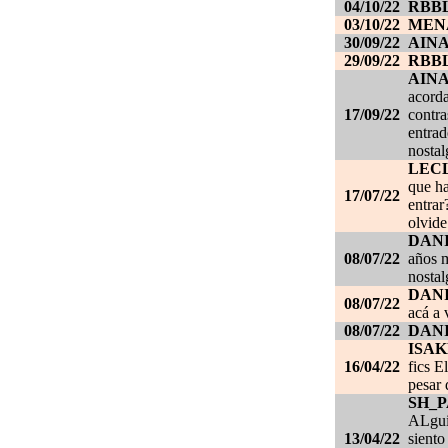
04/10/22
RBB
03/10/22
MEN
30/09/22
AIN
29/09/22
RBB
AIN
acorda
17/09/22
contra
entrad
nostal
LEC
que ha
17/07/22
entrar
olvide
DANI
08/07/22
años m
nostal
DANI
08/07/22
acá a 
08/07/22
DANI
ISAK
16/04/22
fics E
pesar 
SH_
ALgui
13/04/22
siento