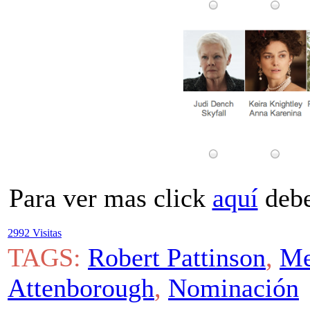
Para ver mas click
aquí
debe
2992 Visitas
TAGS:
Robert Pattinson
,
Me
Attenborough
,
Nominación