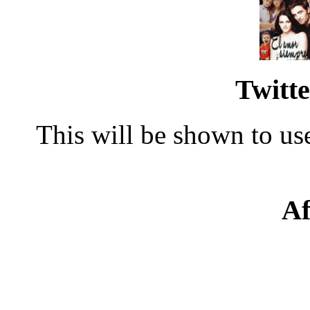
Twitte
This will be shown to use
Af