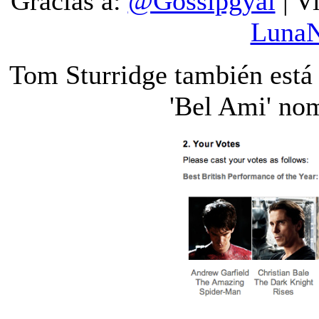
Gracias a:
@Gossipgyal
| V
Luna
Tom Sturridge también está
'Bel Ami' no