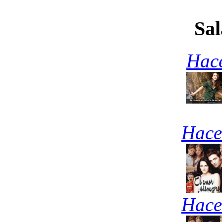
Sal
Hace
Hace
Hace