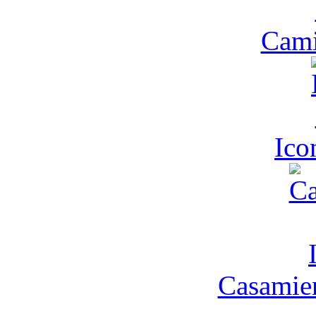
Cam
Ic
Casamien