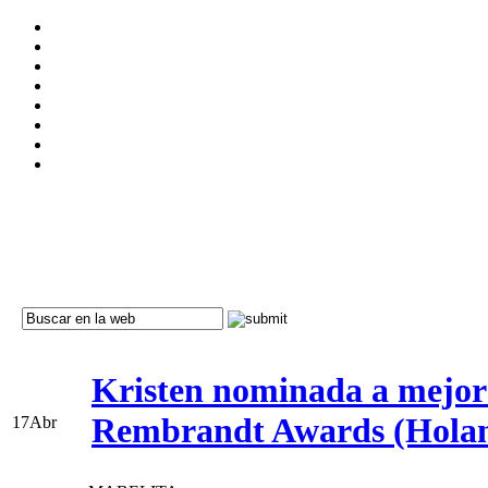
Kristen nominada a mejor a
Rembrandt Awards (Hola
17
Abr