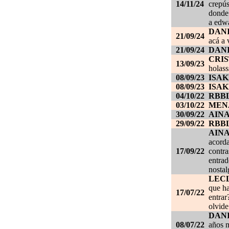
14/11/24
crepús
donde
a edwa
DANI
21/09/24
acá a 
21/09/24
DANI
CRI
13/09/23
holass
08/09/23
ISAK
08/09/23
ISAK
04/10/22
RBB
03/10/22
MEN
30/09/22
AIN
29/09/22
RBB
AIN
acorda
17/09/22
contra
entrad
nostal
LEC
que ha
17/07/22
entrar
olvide
DANI
08/07/22
años m