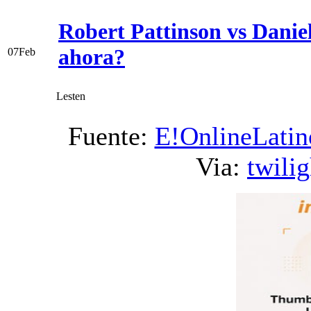
Robert Pattinson vs Danie
ahora?
07
Feb
Lesten
Fuente:
E!OnlineLatin
Via:
twili