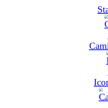
St
Cam
Ic