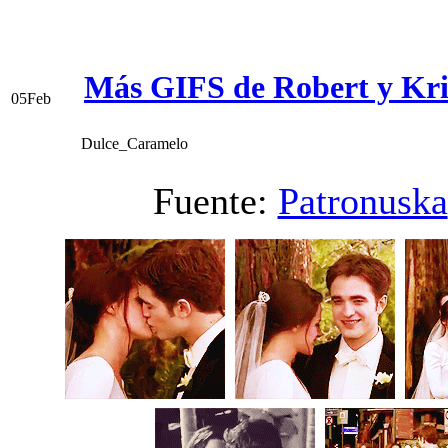
Más GIFS de Robert y Kri
05
Feb
Dulce_Caramelo
Fuente:
Patronuska