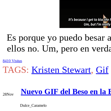
Es porque yo puedo besar 
ellos no. Um, pero en verda
8410 Visitas
TAGS:
Kristen Stewart
,
Gif
Nuevo GIF del Beso en la
28
Nov
Dulce_Caramelo