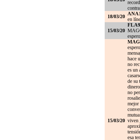
record
contra
ANA
18/03/20
en lín
FLA
15/03/20
MAGGI
espero
MAG
espero
mensa
hace u
no re
es un 
casars
de su 
dinero
no per
rosali
mejor 
conve
mutuam
15/03/20
viven 
aprox
tensió
esa te