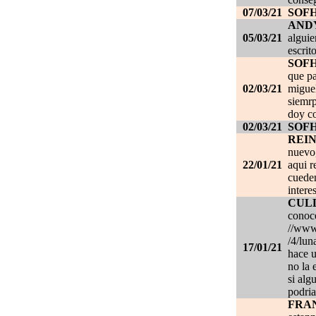
07/03/21
SOF
AND
05/03/21
alguie
escrit
SOF
que pa
02/03/21
migue
siemrp
doy co
02/03/21
SOF
REI
nuevo,
22/01/21
aqui r
cueden
intere
CUL
conoce
//www.
/4/lun
17/01/21
hace u
no la 
si alg
podria
FRA