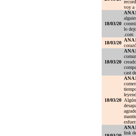
record
voy a 
ANA
alguie
18/03/20
conmig
lo de
.com
ANA
18/03/20
corazó
ANA
comuni
18/03/20
creado
compar
cast d
ANA
comen
tiempo
leyend
18/03/20
Algún 
desapa
agrade
mantie
esfuer
ANA
link d
18/03/20