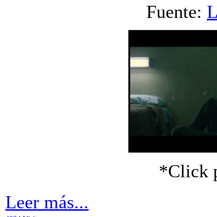
Fuente:
*Click 
Leer más...