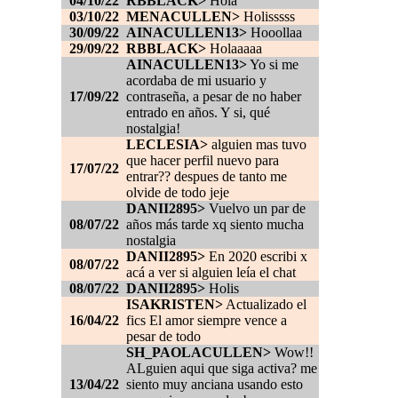
04/10/22
RBBLACK>
Hola
03/10/22
MENACULLEN>
Holisssss
30/09/22
AINACULLEN13>
Hooollaa
29/09/22
RBBLACK>
Holaaaaa
AINACULLEN13>
Yo si me
acordaba de mi usuario y
17/09/22
contraseña, a pesar de no haber
entrado en años. Y si, qué
nostalgia!
LECLESIA>
alguien mas tuvo
que hacer perfil nuevo para
17/07/22
entrar?? despues de tanto me
olvide de todo jeje
DANII2895>
Vuelvo un par de
08/07/22
años más tarde xq siento mucha
nostalgia
DANII2895>
En 2020 escribi x
08/07/22
acá a ver si alguien leía el chat
08/07/22
DANII2895>
Holis
ISAKRISTEN>
Actualizado el
16/04/22
fics El amor siempre vence a
pesar de todo
SH_PAOLACULLEN>
Wow!!
ALguien aqui que siga activa? me
13/04/22
siento muy anciana usando esto