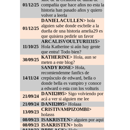
01/12/25
compañia que hace años no esta la
historia han pasado años y quiero
volver a leerla
DANIELACULLEN>
hola
alguien sabe donde escbrile a la
01/12/25
dueña de una historia amelia29 es
que quisiera pedirle un favor
ARCALISVOULTURI1315>
11/10/25
Hola Katherine si aún hay gente
que entra! Todo bien?
KATHERINE>
Hola, aun se
30/09/25
meten a este blog?
SANDY ROSE>
Hola,
recomiendenme fanfics de
14/11/24
crepúsculo de edward, bella o
donde bella es vampiro y conoce
a edward o esta con los volturis
DANII2895>
Sigo volviendo por
21/09/24
acá a ver si alguien me lee
21/09/24
DANII2895>
Holaaa
CRISTIVAMPIZOMBI>
13/09/23
holasss
08/09/23
ISAKRISTEN>
alguien por aqui
08/09/23
ISAKRISTEN>
holis