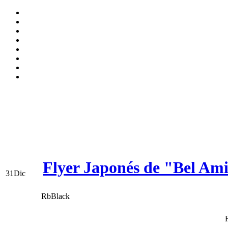
Flyer Japonés de "Bel Am
31
Dic
RbBlack