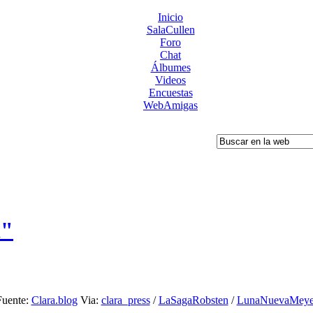
Inicio
SalaCullen
Foro
Chat
Álbumes
Videos
Encuestas
WebAmigas
i"
Fuente:
Clara.blog
Via:
clara_press
/
LaSagaRobsten
/
LunaNuevaMeye