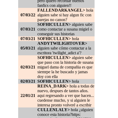
pero quiero recordar buenos
fanfics con alguien!!
FALLENDARKANGEL>
hola
07/03/22
alguien sabe si hay algun fic con
parejas no canon?
SOFHICULLEN>
alguien sabe
07/03/21
como contactar a susana migiel o
conseguir sus historias
07/03/21
SOFHICULLEN>
hola
ANDYTWILIGHTOVER>
05/03/21
alguien sabe cómo contactar a la
escritora 'twilight_adict a'?
SOFHICULLEN>
alguien sabe
que paso con la historia de susana
02/03/21
miguel dama de compañia es que
siemrpe la he buscado y jamas
doy con ella
02/03/21
SOFHICULLEN>
hola
REINA_DARK>
hola a todas de
nuevo, despues de tantos años.
22/01/21
aqui regresando a ver que hacen...
cuedense mucho, y si alguien le
interesa pronto volveré a escribir
CULLENLALY>
hola ¿alguien
conoce esta historia?https: