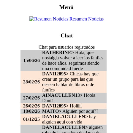
Menú
Resumen Noticias
Chat
Chat para usuarios registrados
KATHERINE>
Hola, que
nostalgia volver a leer los fanfics
15/06/26
de hace años, seguimos siendo
una comunidad fuerte
DANII2895>
Chicas hay que
crear un grupo para las que
28/02/26
deseen hablar de libros o de
fanfics
AINACULLEN13>
Hoola
27/02/26
Dani!
26/02/26
DANII2895>
Holiiii
18/02/26
MAITO>
Alguien por aqui??
DANIELACULLEN>
hay
01/12/25
alguien aqui con vida
DANIELACULLEN>
alguien
sabe de la creadora de dama de