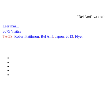
"Bel Ami" va a sali
Leer más...
3675 Visitas
TAGS:
Robert Pattinson
,
Bel Ami
,
Japón
,
2013
,
Flyer