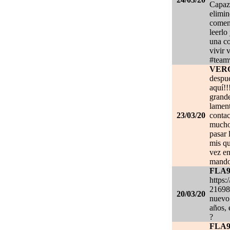
Capaz 
elimin
coment
leerlo
una co
vivir 
#team
VER
despué
aquí!!
grand
lament
23/03/20
contac
mucho.
pasar 
mis qu
vez en
mando
FLA
https:
21698
20/03/20
nuevo 
años, 
?
FLA