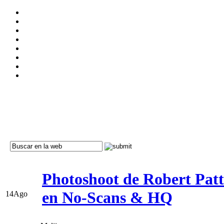
Photoshoot de Robert Patt
en No-Scans & HQ
14
Ago