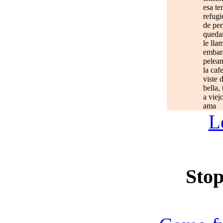
esa te
refugi
de per
quedan
le lla
embar
pelean
la caf
viste 
bella,
a viej
ama
L
Stop