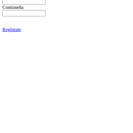
Contraseña
Regístrate