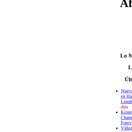
Af
Lo
M
Úl
Nueva
en Ha
Londr
días
Krist
Chane
Forev
Vídeo