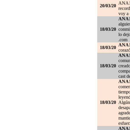
ANA1
20/03/20
record
voy a 
ANA
alguie
18/03/20
conmig
lo de
.com
ANA
18/03/20
corazó
ANA
comuni
18/03/20
creado
compar
cast d
ANA
comen
tiempo
leyend
18/03/20
Algún 
desapa
agrade
mantie
esfuer
ANA