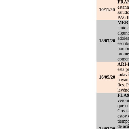
FRA
estan
10/11/20
salud
PAG
MER
tanto 
alguno
adoles
18/07/20
escrib
nombre
promet
coment
ARI-
esta p
todaví
16/05/20
hayan 
fics. 
leyénd
FLA
veroni
que co
Cosas 
estoy
tiempo
de acá
24/03/20