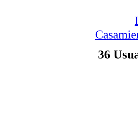
Casamien
36
Usuar