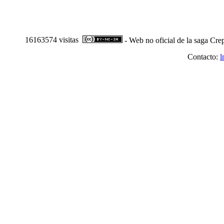
16163574 visitas
- Web no oficial de la saga Cre
Contacto:
l