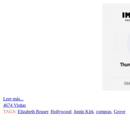
Leer más...
4674 Visitas
TAGS:
Elizabeth Reaser
,
Hollywood
,
Justin Kirk
,
compras
,
Grove