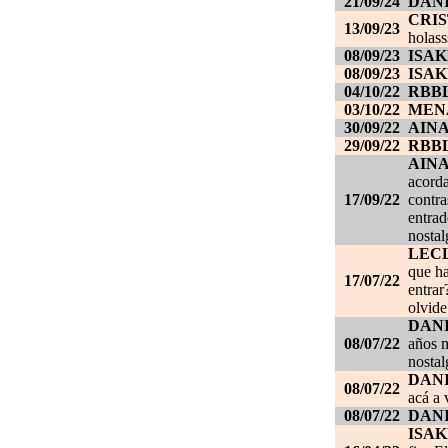
21/09/24
DANI
CRI
13/09/23
holass
08/09/23
ISAK
08/09/23
ISAK
04/10/22
RBB
03/10/22
MEN
30/09/22
AIN
29/09/22
RBB
AIN
acorda
17/09/22
contra
entrad
nostal
LEC
que ha
17/07/22
entrar
olvide
DANI
08/07/22
años m
nostal
DANI
08/07/22
acá a 
08/07/22
DANI
ISAK