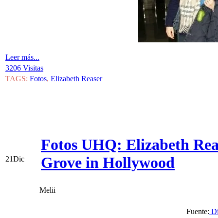
Leer más...
3206 Visitas
TAGS:
Fotos
,
Elizabeth Reaser
Fotos UHQ: Elizabeth Rea
Grove in Hollywood
21
Dic
Melii
Fuente:
Di