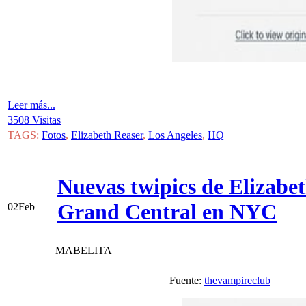
Leer más...
3508 Visitas
TAGS:
Fotos
,
Elizabeth Reaser
,
Los Angeles
,
HQ
Nuevas twipics de Elizabet
Grand Central en NYC
02
Feb
MABELITA
Fuente:
thevampireclub
Vi