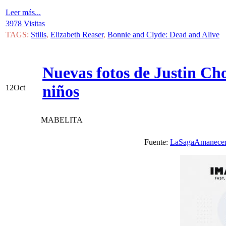
Leer más...
3978 Visitas
TAGS:
Stills
,
Elizabeth Reaser
,
Bonnie and Clyde: Dead and Alive
Nuevas fotos de Justin Ch
niños
12
Oct
MABELITA
Fuente:
LaSagaAmanece