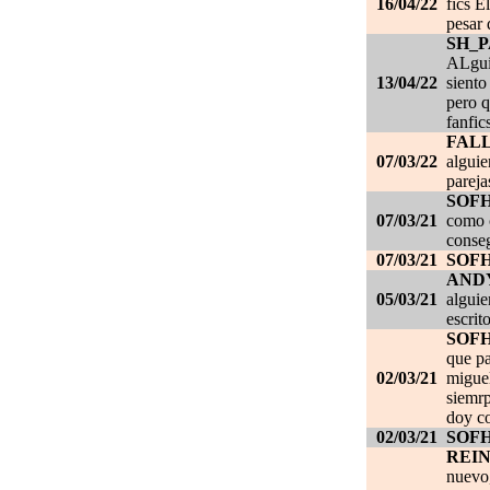
16/04/22
fics E
pesar 
SH_
ALgui
13/04/22
siento
pero q
fanfic
FAL
07/03/22
alguie
pareja
SOF
07/03/21
como c
conseg
07/03/21
SOF
AND
05/03/21
alguie
escrit
SOF
que pa
02/03/21
migue
siemrp
doy co
02/03/21
SOF
REI
nuevo,