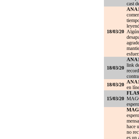
cast d
ANA
comen
tiempo
leyend
18/03/20
Algún 
desapa
agrade
mantie
esfuer
ANA
link d
18/03/20
record
contra
ANA
18/03/20
en lín
FLA
15/03/20
MAGGI
espero
MAG
espero
mensa
hace u
no re
es un 