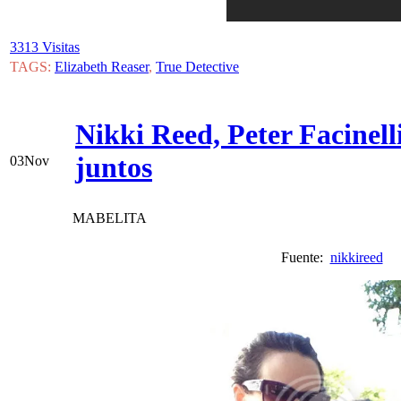
3313 Visitas
TAGS:
Elizabeth Reaser
,
True Detective
Nikki Reed, Peter Facinell
juntos
03
Nov
MABELITA
Fuente:
nikkireed
V