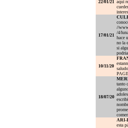
22/01/21
aqui r
cueden
intere
CUL
conoce
//www.
/4/lun
17/01/21
hace u
no la 
si alg
podria
FRA
estan
10/11/20
salud
PAG
MER
tanto 
alguno
adoles
18/07/20
escrib
nombre
promet
coment
ARI-
esta p