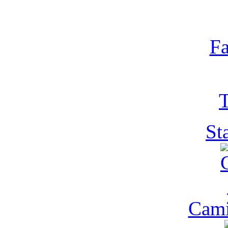
Fa
T
St
Cam