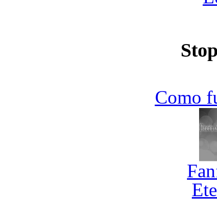
Stop
Como f
Fan
Ete