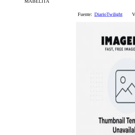
MABELITA
Fuente:
DiarioTwilight
Vi