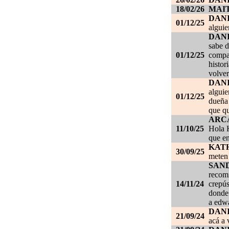
18/02/26
MAI
DAN
01/12/25
alguie
DAN
sabe d
01/12/25
compañ
histor
volver
DAN
alguie
01/12/25
dueña 
que qu
ARC
11/10/25
Hola K
que en
KAT
30/09/25
meten 
SAN
recom
14/11/24
crepús
donde
a edwa
DANI
21/09/24
acá a 