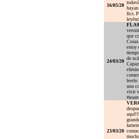
todaví
16/05/20
hayan 
fics. 
leyénd
FLA
veroni
que co
Cosas 
estoy
tiempo
de acá
24/03/20
Capaz 
elimin
coment
leerlo
una co
vivir 
#team
VER
despué
aquí!!
grand
lament
23/03/20
contac
mucho.