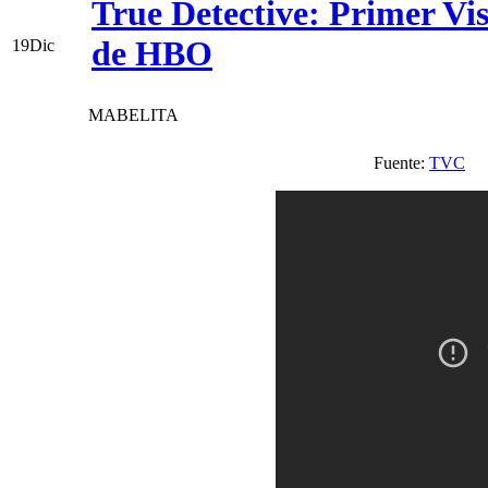
True Detective: Primer Vis
de HBO
19
Dic
MABELITA
Fuente:
TVC