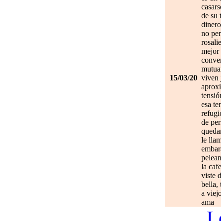
casars
de su 
dinero
no per
rosali
mejor 
conve
mutuam
15/03/20
viven 
aprox
tensió
esa te
refugi
de per
quedan
le lla
embar
pelean
la caf
viste 
bella,
a viej
ama
L