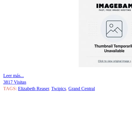
Leer más...
3817 Visitas
TAGS:
Elizabeth Reaser
,
Twipics
,
Grand Central