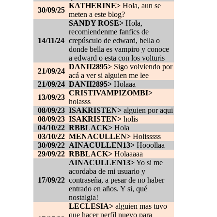
KATHERINE>
Hola, aun se
30/09/25
meten a este blog?
SANDY ROSE>
Hola,
recomiendenme fanfics de
14/11/24
crepúsculo de edward, bella o
donde bella es vampiro y conoce
a edward o esta con los volturis
DANII2895>
Sigo volviendo por
21/09/24
acá a ver si alguien me lee
21/09/24
DANII2895>
Holaaa
CRISTIVAMPIZOMBI>
13/09/23
holasss
08/09/23
ISAKRISTEN>
alguien por aqui
08/09/23
ISAKRISTEN>
holis
04/10/22
RBBLACK>
Hola
03/10/22
MENACULLEN>
Holisssss
30/09/22
AINACULLEN13>
Hooollaa
29/09/22
RBBLACK>
Holaaaaa
AINACULLEN13>
Yo si me
acordaba de mi usuario y
17/09/22
contraseña, a pesar de no haber
entrado en años. Y si, qué
nostalgia!
LECLESIA>
alguien mas tuvo
que hacer perfil nuevo para