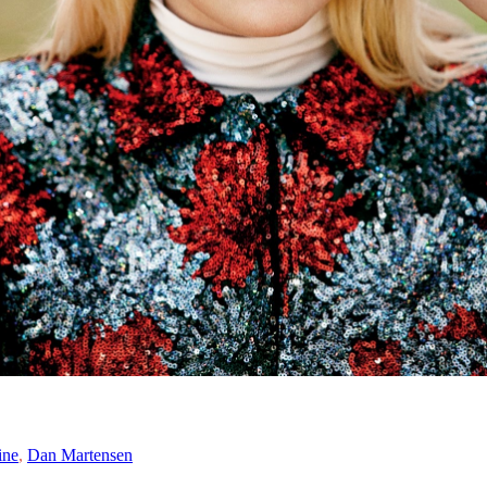
ine
,
Dan Martensen