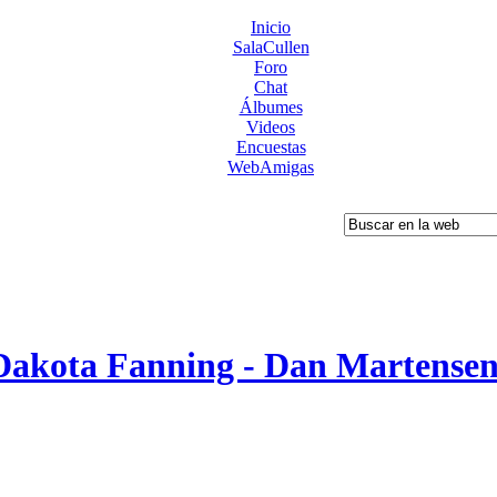
Inicio
SalaCullen
Foro
Chat
Álbumes
Videos
Encuestas
WebAmigas
akota Fanning - Dan Martensen