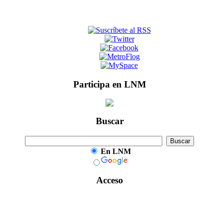
Participa en LNM
Buscar
En LNM
Acceso