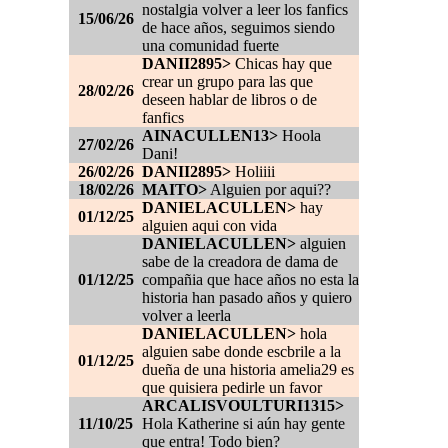
nostalgia volver a leer los fanfics
15/06/26
de hace años, seguimos siendo
una comunidad fuerte
DANII2895>
Chicas hay que
crear un grupo para las que
28/02/26
deseen hablar de libros o de
fanfics
AINACULLEN13>
Hoola
27/02/26
Dani!
26/02/26
DANII2895>
Holiiii
18/02/26
MAITO>
Alguien por aqui??
DANIELACULLEN>
hay
01/12/25
alguien aqui con vida
DANIELACULLEN>
alguien
sabe de la creadora de dama de
01/12/25
compañia que hace años no esta la
historia han pasado años y quiero
volver a leerla
DANIELACULLEN>
hola
alguien sabe donde escbrile a la
01/12/25
dueña de una historia amelia29 es
que quisiera pedirle un favor
ARCALISVOULTURI1315>
11/10/25
Hola Katherine si aún hay gente
que entra! Todo bien?