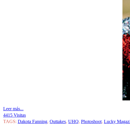
Leer más...
4415 Visitas
TAGS:
Dakota Fanning
,
Outtakes
,
UHQ
,
Photoshoot
,
Lucky Magaz