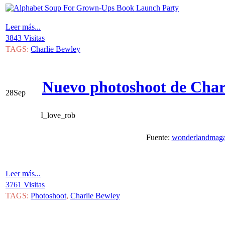
Leer más...
3843 Visitas
TAGS:
Charlie Bewley
Nuevo photoshoot de Char
28
Sep
I_love_rob
Fuente:
wonderlandmaga
Leer más...
3761 Visitas
TAGS:
Photoshoot
,
Charlie Bewley