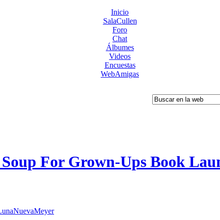
Inicio
SalaCullen
Foro
Chat
Álbumes
Videos
Encuestas
WebAmigas
t Soup For Grown-Ups Book Lau
LunaNuevaMeyer