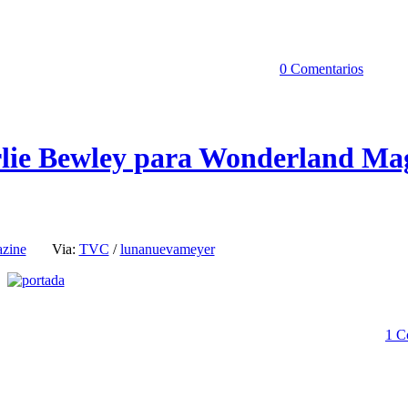
0 Comentarios
lie Bewley para Wonderland Ma
zine
Via:
TVC
/
lunanuevameyer
1 C