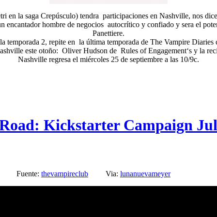
i en la saga Crepúsculo) tendra participaciones en Nashville, nos dic
un encantador hombre de negocios autocrítico y confiado y sera el poten
Panettiere.
e la temporada 2, repite en la última temporada de The Vampire Diarie
shville este otoño: Oliver Hudson de Rules of Engagement‘s y la rec
Nashville regresa el miércoles 25 de septiembre a las 10/9c.
 Road: Kickstarter Campaign Jul
Fuente:
thevampireclub
Via:
lunanuevameyer