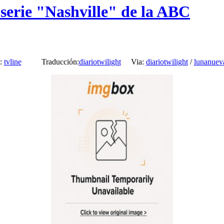
 serie "Nashville" de la ABC
e:
tvline
Traducción:
diariotwilight
Via:
diariotwilight
/
lunanuev