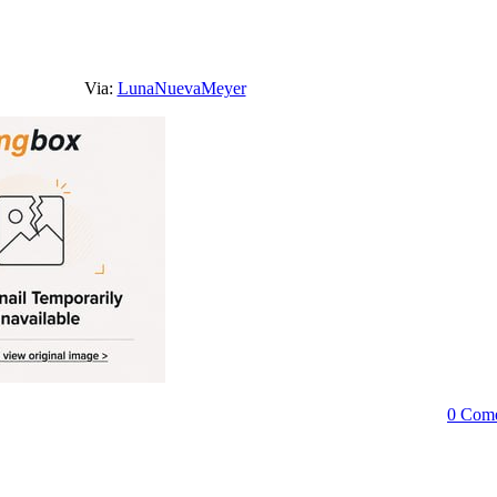
Via:
LunaNuevaMeyer
0 Come