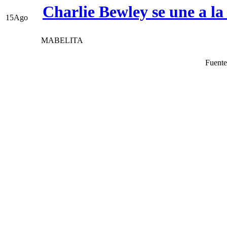
Charlie Bewley se une a la
15
Ago
MABELITA
Fuent