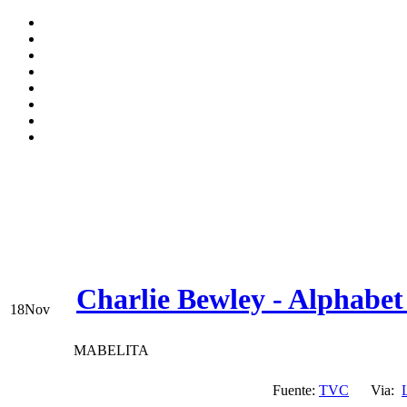
Charlie Bewley - Alphabe
18
Nov
MABELITA
Fuente:
TVC
Via: