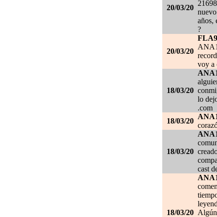
21698
20/03/20
nuevo 
años, 
?
FLA
ANA1
20/03/20
record
voy a 
ANA
alguie
18/03/20
conmig
lo de
.com
ANA
18/03/20
corazó
ANA
comuni
18/03/20
creado
compar
cast d
ANA
comen
tiempo
leyend
18/03/20
Algún 