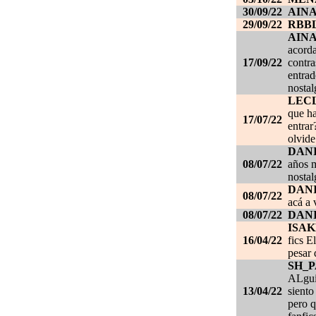
30/09/22
AIN
29/09/22
RBB
AIN
acorda
17/09/22
contra
entrad
nostal
LEC
que ha
17/07/22
entrar
olvide
DANI
08/07/22
años m
nostal
DANI
08/07/22
acá a 
08/07/22
DANI
ISAK
16/04/22
fics E
pesar 
SH_
ALgui
13/04/22
siento
pero q