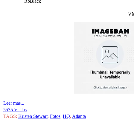
RbBlack
Ví
Leer más...
5535 Visitas
TAGS:
Kristen Stewart
,
Fotos
,
HQ
,
Atlanta