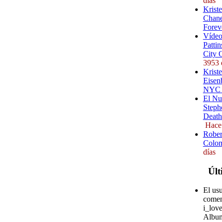
días
Krist
Chane
Forev
Vídeo
Pattin
City 
3953 
Kriste
Eisenb
NYC (
El Nu
Steph
Death
Hace
Rober
Colom
días
Últ
El us
comen
i_love
Album