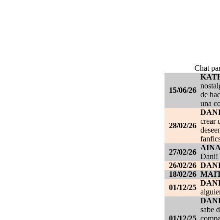
Chat par
KAT
nostal
15/06/26
de hac
una c
DANI
crear 
28/02/26
deseen
fanfic
AIN
27/02/26
Dani!
26/02/26
DANI
18/02/26
MAI
DAN
01/12/25
alguie
DAN
sabe d
01/12/25
compañ