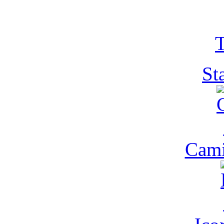
T
St
Cam