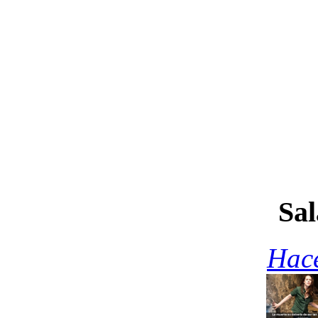
Sal
Hace