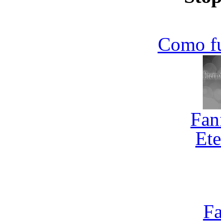
Como f
Fan
Ete
Fa