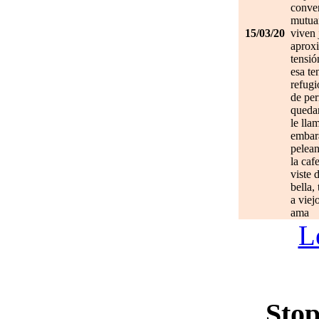
conve
mutuam
15/03/20
viven 
aprox
tensió
esa te
refugi
de per
quedan
le lla
embar
pelean
la caf
viste 
bella,
a viej
ama
L
Stop