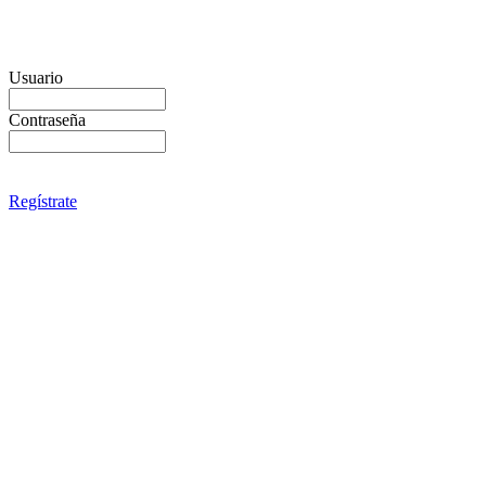
Usuario
Contraseña
Regístrate