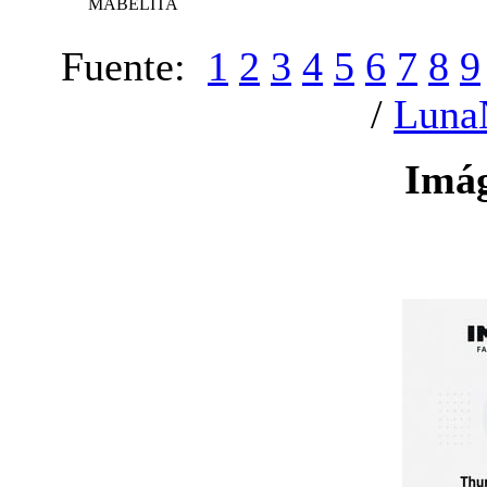
MABELITA
Fuente:
1
2
3
4
5
6
7
8
9
/
Luna
Imá