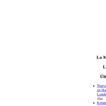
Lo
M
Úl
Nueva
en Ha
Londr
días
Krist